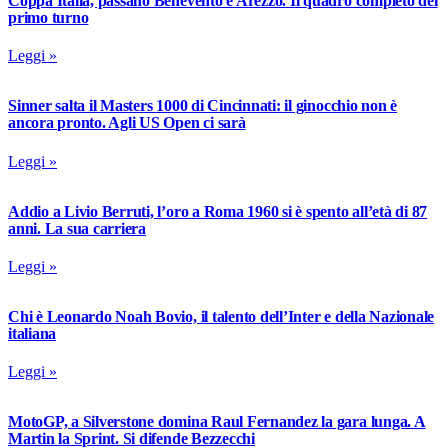
Coppa Italia, passano Benevento e Arezzo. Il quadro completo del
primo turno
Leggi »
Sinner salta il Masters 1000 di Cincinnati: il ginocchio non è
ancora pronto. Agli US Open ci sarà
Leggi »
Addio a Livio Berruti, l’oro a Roma 1960 si è spento all’età di 87
anni. La sua carriera
Leggi »
Chi è Leonardo Noah Bovio, il talento dell’Inter e della Nazionale
italiana
Leggi »
MotoGP, a Silverstone domina Raul Fernandez la gara lunga. A
Martin la Sprint. Si difende Bezzecchi