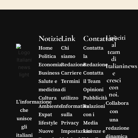
Notizie
Link
Contattaci
Unisciti
al
Home
Chi
Contatta
team
Politica
siamo
la
di
Economia
Redazione
Redazione
Italianinews
e
Business
Carriere
Contatta
cresci
Salute e
Termini
il Team
con
medicina
di
Opinioni
noi.
Cultura
utilizzo
Pubblicità
L’informazione
Collabora
Ambiente
Informativa
Relazioni
che
con
Expat
sulla
con i
unisce
una
lifestyle
Privacy
Media
gli
redazione
Nuove
Impostazioni
Licenze e
italiani
dinamica