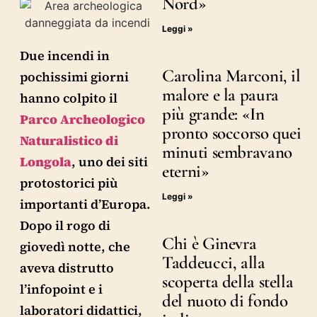
Nord»
Leggi »
Due incendi in
Carolina Marconi, il
pochissimi giorni
malore e la paura
hanno colpito il
più grande: «In
Parco Archeologico
pronto soccorso quei
Naturalistico di
minuti sembravano
Longola
, uno dei siti
eterni»
protostorici più
Leggi »
importanti d’Europa.
Dopo il rogo di
Chi è Ginevra
giovedì notte, che
Taddeucci, alla
aveva distrutto
scoperta della stella
l’infopoint e i
del nuoto di fondo
laboratori didattici,