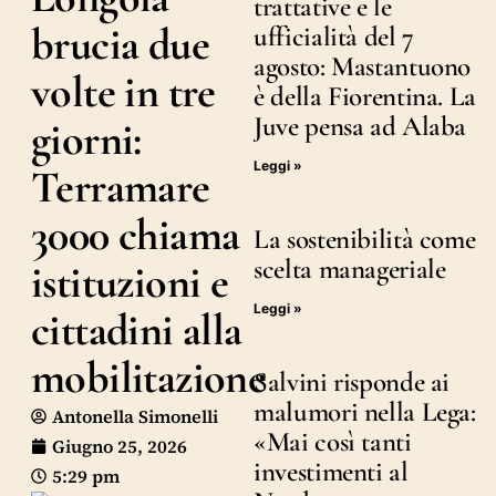
trattative e le
brucia due
ufficialità del 7
agosto: Mastantuono
volte in tre
è della Fiorentina. La
Juve pensa ad Alaba
giorni:
Leggi »
Terramare
3000 chiama
La sostenibilità come
scelta manageriale
istituzioni e
Leggi »
cittadini alla
mobilitazione
Salvini risponde ai
malumori nella Lega:
Antonella Simonelli
«Mai così tanti
Giugno 25, 2026
investimenti al
5:29 pm