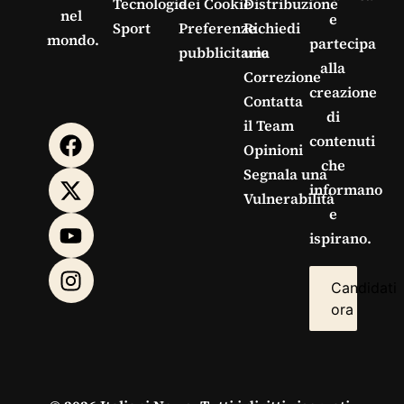
Tecnologie
dei Cookie
Distribuzione
nel
e
Sport
Preferenze
Richiedi
mondo.
partecipa
pubblicitarie
una
alla
Correzione
creazione
Contatta
di
il Team
contenuti
Opinioni
che
Segnala una
informano
Vulnerabilità
e
ispirano.
Candidati
ora