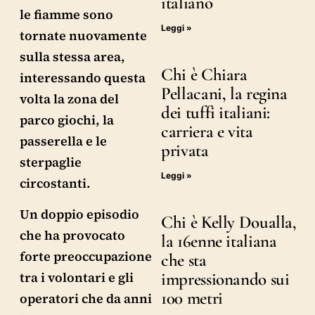
italiano
le fiamme sono
Leggi »
tornate nuovamente
sulla stessa area,
Chi è Chiara
interessando questa
Pellacani, la regina
volta la zona del
dei tuffi italiani:
parco giochi, la
carriera e vita
passerella e le
privata
sterpaglie
Leggi »
circostanti.
Un doppio episodio
Chi è Kelly Doualla,
che ha provocato
la 16enne italiana
forte preoccupazione
che sta
impressionando sui
tra i volontari e gli
100 metri
operatori che da anni