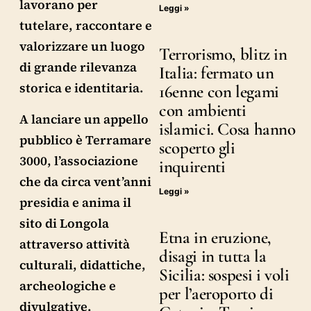
lavorano per
Leggi »
tutelare, raccontare e
valorizzare un luogo
Terrorismo, blitz in
di grande rilevanza
Italia: fermato un
storica e identitaria.
16enne con legami
con ambienti
A lanciare un appello
islamici. Cosa hanno
pubblico è Terramare
scoperto gli
3000, l’associazione
inquirenti
che da circa vent’anni
Leggi »
presidia e anima il
sito di Longola
Etna in eruzione,
attraverso attività
disagi in tutta la
culturali, didattiche,
Sicilia: sospesi i voli
archeologiche e
per l’aeroporto di
divulgative.