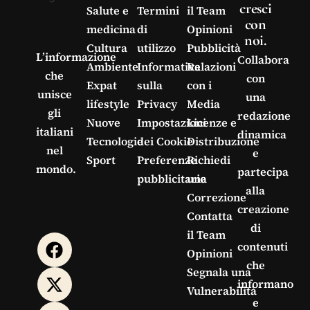
cresci
Salute e
Termini
il Team
con
medicina
di
Opinioni
noi.
Cultura
utilizzo
Pubblicità
L’informazione
Collabora
Ambiente
Informativa
Relazioni
che
con
Expat
sulla
con i
unisce
una
lifestyle
Privacy
Media
gli
redazione
Nuove
Impostazioni
Licenze e
italiani
dinamica
Tecnologie
dei Cookie
Distribuzione
nel
e
Sport
Preferenze
Richiedi
mondo.
partecipa
pubblicitarie
una
alla
Correzione
creazione
Contatta
di
il Team
contenuti
Opinioni
che
Segnala una
informano
Vulnerabilità
e