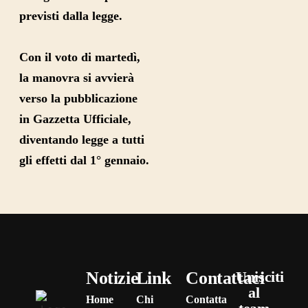
previsti dalla legge.
Con il voto di martedì,
la manovra si avvierà
verso la pubblicazione
in Gazzetta Ufficiale,
diventando legge a tutti
gli effetti dal 1° gennaio.
Notizie
Link
Contattaci
Unisciti
al
Home
Chi
Contatta