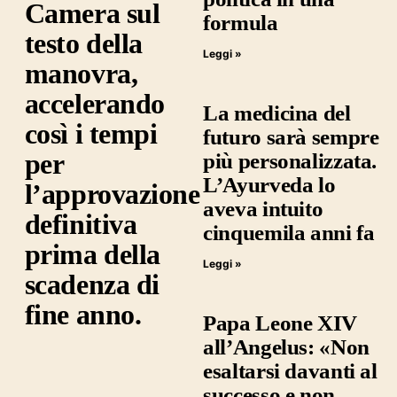
Camera sul
formula
testo della
Leggi »
manovra,
accelerando
La medicina del
così i tempi
futuro sarà sempre
per
più personalizzata.
L’Ayurveda lo
l’approvazione
aveva intuito
definitiva
cinquemila anni fa
prima della
Leggi »
scadenza di
fine anno.
Papa Leone XIV
all’Angelus: «Non
esaltarsi davanti al
successo e non