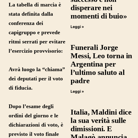
La tabella di marcia è
disperare nei
stata definita dalla
momenti di buio»
conferenza dei
Leggi »
capigruppo e prevede
ritmi serrati per evitare
Funerali Jorge
l’esercizio provvisorio:
Messi, Leo torna in
Argentina per
Avrà luogo la “chiama”
l’ultimo saluto al
dei deputati per il voto
padre
di fiducia.
Leggi »
Dopo l’esame degli
Italia, Maldini dice
ordini del giorno e le
la sua verità sulle
dichiarazioni di voto, è
dimissioni. E
previsto il voto finale
Malagò annuncia