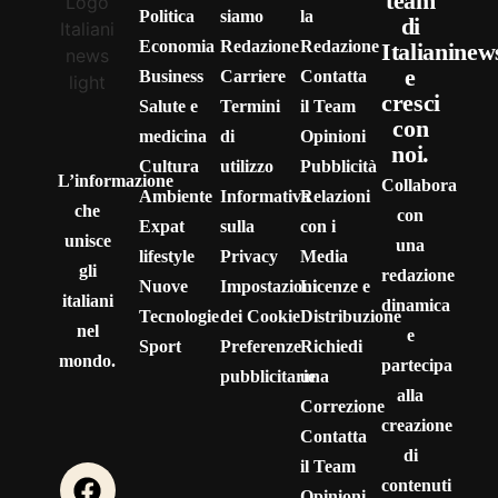
team
Politica
siamo
la
di
Economia
Redazione
Redazione
Italianinew
e
Business
Carriere
Contatta
cresci
Salute e
Termini
il Team
con
medicina
di
Opinioni
noi.
Cultura
utilizzo
Pubblicità
L’informazione
Collabora
Ambiente
Informativa
Relazioni
che
con
Expat
sulla
con i
unisce
una
lifestyle
Privacy
Media
gli
redazione
Nuove
Impostazioni
Licenze e
italiani
dinamica
Tecnologie
dei Cookie
Distribuzione
nel
e
Sport
Preferenze
Richiedi
mondo.
partecipa
pubblicitarie
una
alla
Correzione
creazione
Contatta
di
il Team
contenuti
Opinioni