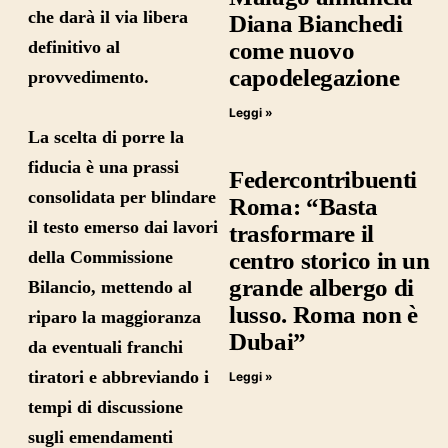
che darà il via libera
Diana Bianchedi
definitivo al
come nuovo
capodelegazione
provvedimento.
Leggi »
La scelta di porre la
fiducia è una prassi
Federcontribuenti
consolidata per blindare
Roma: “Basta
il testo emerso dai lavori
trasformare il
della Commissione
centro storico in un
grande albergo di
Bilancio, mettendo al
lusso. Roma non è
riparo la maggioranza
Dubai”
da eventuali franchi
tiratori e abbreviando i
Leggi »
tempi di discussione
sugli emendamenti