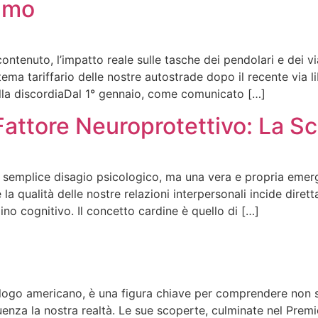
umo
tenuto, l’impatto reale sulle tasche dei pendolari e dei via
ema tariffario delle nostre autostrade dopo il recente via li
 della discordiaDal 1° gennaio, come comunicato […]
tore Neuroprotettivo: La Sci
 semplice disagio psicologico, ma una vera e propria emerg
qualità delle nostre relazioni interpersonali incide diretta
o cognitivo. Il concetto cardine è quello di […]
ologo americano, è una figura chiave per comprendere non 
uenza la nostra realtà. Le sue scoperte, culminate nel Premi