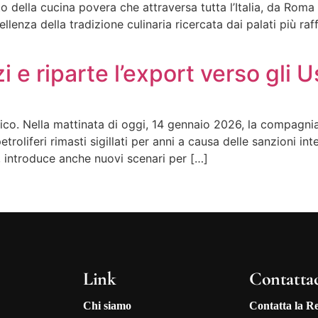
ito della cucina povera che attraversa tutta l’Italia, da Rom
llenza della tradizione culinaria ricercata dai palati più raf
 e riparte l’export verso gli U
ico. Nella mattinata di oggi, 14 gennaio 2026, la compagnia
petroliferi rimasti sigillati per anni a causa delle sanzioni
re, introduce anche nuovi scenari per […]
Link
Contatta
Chi siamo
Contatta la R