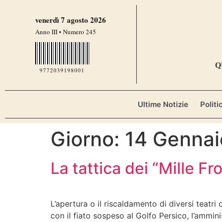
contenuto
venerdì 7 agosto 2026
Anno III • Numero 245
Q
9772039198001
Ultime Notizie
Politi
Giorno:
14 Genna
La tattica dei “Mille Fr
L’apertura o il riscaldamento di diversi teatr
con il fiato sospeso al Golfo Persico, l’ammi