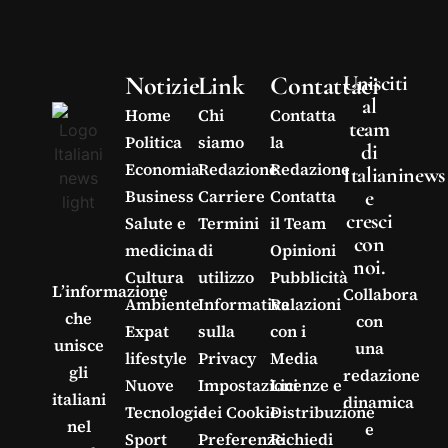
Notizie
Link
Contattaci
Unisciti
al
Home
Chi
Contatta
team
Politica
siamo
la
di
Economia
Redazione
Redazione
Italianinews
e
Business
Carriere
Contatta
cresci
Salute e
Termini
il Team
con
medicina
di
Opinioni
noi.
Cultura
utilizzo
Pubblicità
L’informazione
Collabora
Ambiente
Informativa
Relazioni
che
con
Expat
sulla
con i
unisce
una
lifestyle
Privacy
Media
gli
redazione
Nuove
Impostazioni
Licenze e
italiani
dinamica
Tecnologie
dei Cookie
Distribuzione
nel
e
Sport
Preferenze
Richiedi