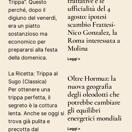
trattative e le
Trippa”. Questo
ufficialità del 4
perché, dopo il
agosto: ipotesi
digiuno del venerdì,
scambio Frattesi-
era un piatto
Nico Gonzalez, la
sostanzioso ma
Roma interessata a
economico per
Molina
prepararsi alla festa
della domenica.
Leggi »
La Ricetta: Trippa al
Oltre Hormuz: la
Sugo (Classica)
nuova geografia
Per ottenere una
degli oleodotti che
trippa perfetta, il
potrebbe cambiare
segreto è la cottura
gli equilibri
lenta. Anche se oggi si
energetici mondiali
trova già pulita e
precotta dal
Leggi »