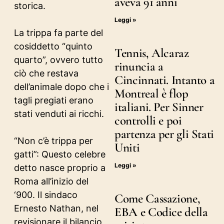
aveva 91 anni
storica.
Leggi »
La trippa fa parte del
cosiddetto “quinto
Tennis, Alcaraz
quarto”, ovvero tutto
rinuncia a
ciò che restava
Cincinnati. Intanto a
dell’animale dopo che i
Montreal è flop
tagli pregiati erano
italiani. Per Sinner
stati venduti ai ricchi.
controlli e poi
partenza per gli Stati
“Non c’è trippa per
Uniti
gatti”: Questo celebre
Leggi »
detto nasce proprio a
Roma all’inizio del
‘900. Il sindaco
Come Cassazione,
Ernesto Nathan, nel
EBA e Codice della
revisionare il bilancio