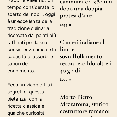
Napoli e Palermo. Un
camminare a 98 anni
tempo considerata lo
dopo una doppia
scarto dei nobili, oggi
protesi d’anca
è un’eccellenza della
Leggi »
tradizione culinaria
ricercata dai palati più
Carceri italiane al
raffinati per la sua
limite:
consistenza unica e la
sovraffollamento
capacità di assorbire i
record e caldo oltre i
sapori del
40 gradi
condimento.
Leggi »
Ecco un viaggio tra i
segreti di questa
Morto Pietro
pietanza, con la
Mezzaroma, storico
ricetta classica e
costruttore romano:
qualche curiosità