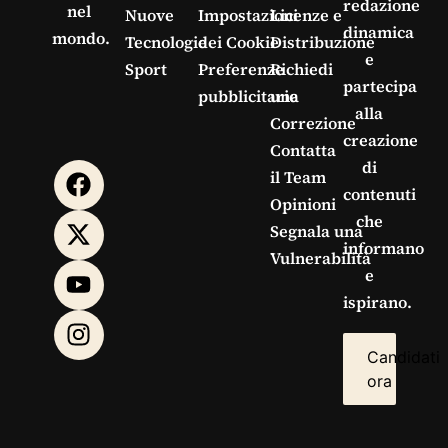
redazione
nel
Nuove
Impostazioni
Licenze e
dinamica
mondo.
Tecnologie
dei Cookie
Distribuzione
e
Sport
Preferenze
Richiedi
partecipa
pubblicitarie
una
alla
Correzione
creazione
Contatta
di
il Team
contenuti
Opinioni
che
Segnala una
informano
Vulnerabilità
e
ispirano.
Candidati
ora