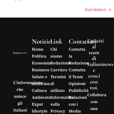
Successivo
→
Notizie
Link
Contattaci
Unisciti
al
Home
Chi
Contatta
team
Politica
siamo
la
di
Economia
Redazione
Redazione
Italianinews
e
Business
Carriere
Contatta
cresci
Salute e
Termini
il Team
con
L’informazione
medicina
di
Opinioni
noi.
che
Cultura
utilizzo
Pubblicità
Collabora
unisce
Ambiente
Informativa
Relazioni
con
gli
Expat
sulla
con i
una
italiani
lifestyle
Privacy
Media