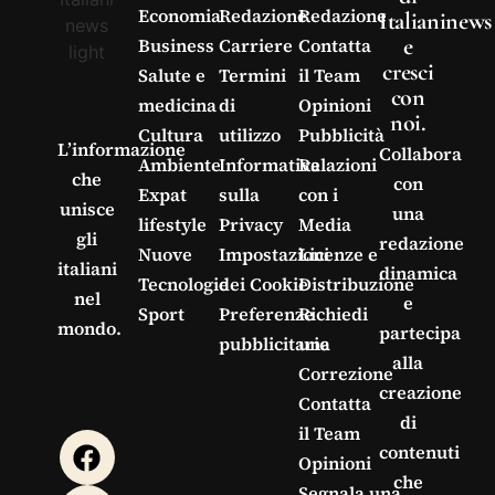
Economia
Redazione
Redazione
Italianinews
e
Business
Carriere
Contatta
cresci
Salute e
Termini
il Team
con
medicina
di
Opinioni
noi.
Cultura
utilizzo
Pubblicità
L’informazione
Collabora
Ambiente
Informativa
Relazioni
che
con
Expat
sulla
con i
unisce
una
lifestyle
Privacy
Media
gli
redazione
Nuove
Impostazioni
Licenze e
italiani
dinamica
Tecnologie
dei Cookie
Distribuzione
nel
e
Sport
Preferenze
Richiedi
mondo.
partecipa
pubblicitarie
una
alla
Correzione
creazione
Contatta
di
il Team
contenuti
Opinioni
che
Segnala una