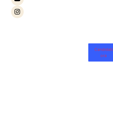
di
Contatta
contenuti
il Team
che
Opinioni
informano
Segnala una
e
Vulnerabilità
ispirano.
Candidati
ora
© 2026 Italiani News. Tutti i diritti riservati.