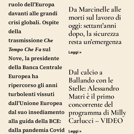
ruolo dell’Europa
Da Marcinelle alle
davanti alle grandi
morti sul lavoro di
crisi globali. Ospite
oggi: settant’anni
della
dopo, la sicurezza
trasmissione
resta un’emergenza
Che
sul
Tempo Che Fa
Leggi »
Nove, la presidente
della Banca Centrale
Dal calcio a
Europea ha
Ballando con le
ripercorso gli anni
Stelle: Alessandro
turbolenti vissuti
Matri è il primo
dall’Unione Europea
concorrente del
programma di Milly
dal suo insediamento
Carlucci – VIDEO
alla guida della BCE:
dalla pandemia Covid
Leggi »