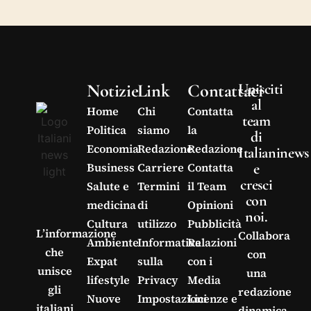
Notizie
Link
Contattaci
Unisciti
al
Home
Chi
Contatta
team
Politica
siamo
la
di
Economia
Redazione
Redazione
Italianinews
e
Business
Carriere
Contatta
cresci
Salute e
Termini
il Team
con
medicina
di
Opinioni
noi.
Cultura
utilizzo
Pubblicità
L’informazione
Collabora
Ambiente
Informativa
Relazioni
che
con
Expat
sulla
con i
unisce
una
lifestyle
Privacy
Media
gli
redazione
Nuove
Impostazioni
Licenze e
italiani
dinamica