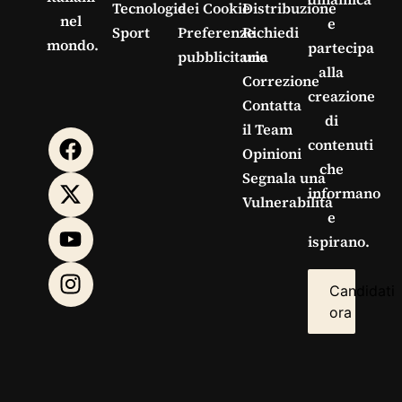
Tecnologie
dei Cookie
Distribuzione
nel
e
Sport
Preferenze
Richiedi
mondo.
partecipa
pubblicitarie
una
alla
Correzione
creazione
Contatta
di
il Team
contenuti
Opinioni
che
Segnala una
informano
Vulnerabilità
e
ispirano.
Candidati
ora