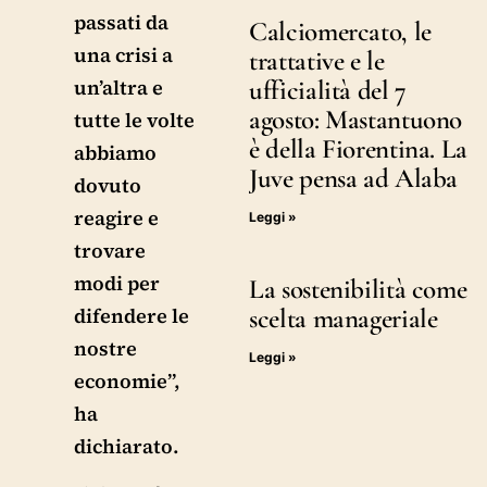
passati da
Calciomercato, le
una crisi a
trattative e le
ufficialità del 7
un’altra e
agosto: Mastantuono
tutte le volte
è della Fiorentina. La
abbiamo
Juve pensa ad Alaba
dovuto
reagire e
Leggi »
trovare
modi per
La sostenibilità come
scelta manageriale
difendere le
nostre
Leggi »
economie”,
ha
dichiarato.