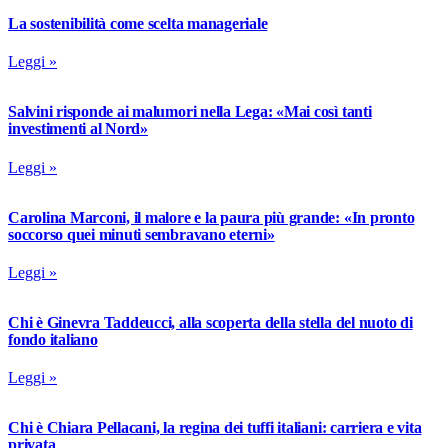
La sostenibilità come scelta manageriale
Leggi »
Salvini risponde ai malumori nella Lega: «Mai così tanti
investimenti al Nord»
Leggi »
Carolina Marconi, il malore e la paura più grande: «In pronto
soccorso quei minuti sembravano eterni»
Leggi »
Chi è Ginevra Taddeucci, alla scoperta della stella del nuoto di
fondo italiano
Leggi »
Chi è Chiara Pellacani, la regina dei tuffi italiani: carriera e vita
privata