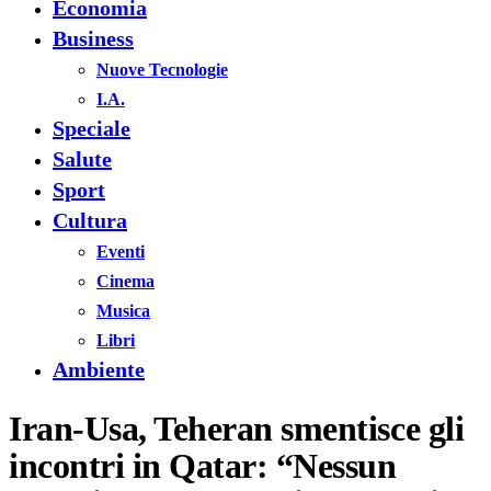
Economia
Business
Nuove Tecnologie
I.A.
Speciale
Salute
Sport
Cultura
Eventi
Cinema
Musica
Libri
Ambiente
Iran-Usa, Teheran smentisce gli
incontri in Qatar: “Nessun