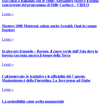
Dal calcio a Ballando con le Stelle: Alessandro Matri è il primo
concorrente del programma di Milly Carlucci – VIDEO
Leggi »
Masters 1000 Montreal, saluta anche Arnaldi. Oggi in campo
Darderi
Leggi »
In giro per il mondo – Borneo, il cuore verde dell’Asia dove la
foresta racconta ancora il tempo della Terra
Leggi »
Calciomercato, le trattative e le ufficialità del 7 agosto:
Mastantuono è della Fiorentina. La Juve pensa ad Alaba
Leggi »
La sostenibilità come scelta manageriale