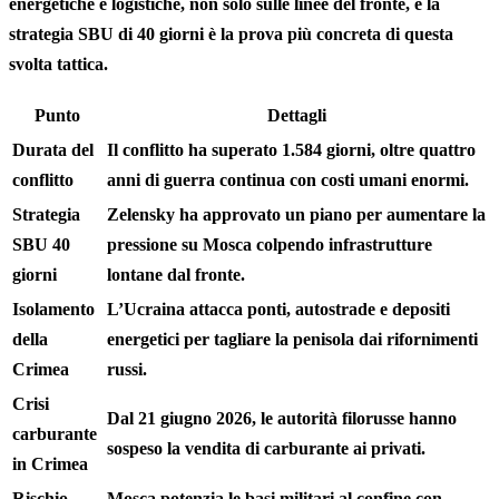
energetiche e logistiche, non solo sulle linee del fronte, e la
strategia SBU di 40 giorni è la prova più concreta di questa
svolta tattica.
Punto
Dettagli
Durata del
Il conflitto ha superato 1.584 giorni, oltre quattro
conflitto
anni di guerra continua con costi umani enormi.
Strategia
Zelensky ha approvato un piano per aumentare la
SBU 40
pressione su Mosca colpendo infrastrutture
giorni
lontane dal fronte.
Isolamento
L’Ucraina attacca ponti, autostrade e depositi
della
energetici per tagliare la penisola dai rifornimenti
Crimea
russi.
Crisi
Dal 21 giugno 2026, le autorità filorusse hanno
carburante
sospeso la vendita di carburante ai privati.
in Crimea
Rischio
Mosca potenzia le basi militari al confine con