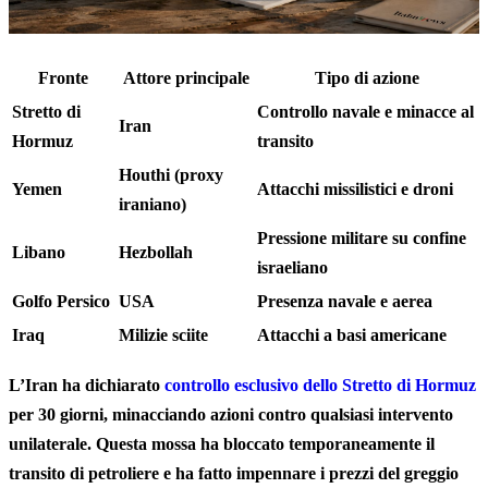
Fronte
Attore principale
Tipo di azione
Stretto di
Controllo navale e minacce al
Iran
Hormuz
transito
Houthi (proxy
Yemen
Attacchi missilistici e droni
iraniano)
Pressione militare su confine
Libano
Hezbollah
israeliano
Golfo Persico
USA
Presenza navale e aerea
Iraq
Milizie sciite
Attacchi a basi americane
L’Iran ha dichiarato
controllo esclusivo dello Stretto di Hormuz
per 30 giorni, minacciando azioni contro qualsiasi intervento
unilaterale. Questa mossa ha bloccato temporaneamente il
transito di petroliere e ha fatto impennare i prezzi del greggio