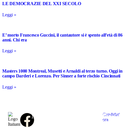
LE DEMOCRAZIE DEL XXI SECOLO
Leggi »
E’ morto Francesco Guccini, il cantautore si è spento all’età di 86
anni. Chi era
Leggi »
Masters 1000 Montreal, Musetti e Arnaldi al terzo turno. Oggi in
campo Darderi e Lorenzo. Per Sinner a forte rischio Cincinnati
Leggi »
Notizie
Link
Contattaci
Unisciti
Candidati
Home
Chi
Contatta
ora
al
L’informazione
Collabora
Politica
siamo
la