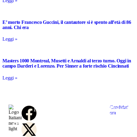
Leggi »
E’ morto Francesco Guccini, il cantautore si è spento all’età di 86
anni. Chi era
Leggi »
Masters 1000 Montreal, Musetti e Arnaldi al terzo turno. Oggi in
campo Darderi e Lorenzo. Per Sinner a forte rischio Cincinnati
Leggi »
Notizie
Link
Contattaci
Unisciti
Candidati
Home
Chi
Contatta
ora
al
L’informazione
Collabora
Politica
siamo
la
team
che
con
Economia
Redazione
Redazione
di
unisce
una
Business
Carriere
Contatta
Italianin