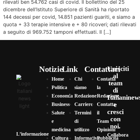
rilevati ben 54.762 casi di covid. Il bollettino del 25
dicembre dell’Istituto Superiore di Sanità ha riportato
144 decessi per covid, 14.851 pazienti guariti, e siamo a
quota + 33 terapie intensive e + 80 ricoveri; dati rilevati
a seguito di 969.752 tamponi effettuati. Il […]
Notizie
Link
Contattaci
Unisciti
al
Home
Chi
Contatta
team
Politica
siamo
la
di
Economia
Redazione
Redazione
Italianinew
e
Business
Carriere
Contatta
cresci
Salute
Termini
il
con
e
di
Team
noi.
medicina
utilizzo
Opinioni
L’informazione
Collabora
Cultura
Informativa
Pubblicità