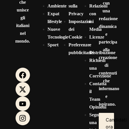
che
con
Ambiente
sulla
Relazioni
unisce
una
Expat
Privacy
con
gli
redazione
lifestyle
Impostazioni
i
italiani
dinamica
Nuove
dei
Media
nel
e
Tecnologie
Cookie
Licenze
mondo.
partecipa
Sport
Preferenze
e
alla
pubblicitarie
Distribuzione
creazione
Richiedi
di
una
contenuti
Correzione
che
Contatta
informano
il
e
Team
ispirano.
Opinioni
Segnala
Candidati
una
ora