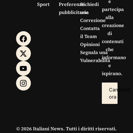
e
Sport
Preferenze
Richiedi
partecipa
pubblicitarie
una
alla
Correzione
creazione
Contatta
di
il Team
contenuti
Opinioni
che
Segnala una
informano
Vulnerabilità
e
ispirano.
Candidati
ora
© 2026 Italiani News. Tutti i diritti riservati.