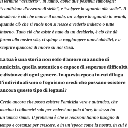
Il termine “desiderio”, in latino, abbia due possibili etimologie:
“condizione d’assenza di stelle”, e “volgere lo sguardo alle stelle”. Il
desiderio è ciò che muove il mondo, un volgere lo sguardo in avanti,
quando ciò che si vuole non si riesce a vederlo indietro o tutto
intorno. Tutto ciò che esiste è nato da un desiderio, è ciò che dà
forma alla nostra vita, ci spinge a raggiungere nuovi obiettivi, e a
scoprire qualcosa di nuovo su noi stessi.
La tua è una storia non solo d’amore ma anche di
amicizia, quella autentica e capace di superare difficoltà
e distanze di ogni genere. In questa epoca in cui dilaga
l’individualismo e l’egoismo credi che possano esistere
ancora questo tipo di legami?
Credo ancora che possa esistere l’amicizia vera e autentica, che
macina i chilometri solo per vedersi un paio d’ore, io stessa ho
un’amica simile. Il problema è che le relazioni hanno bisogno di
tempo e costanza per crescere, e in un’epoca come la nostra, in cui è