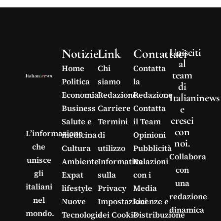
Notizie
Link
Contattaci
Unisciti
al
Home
Chi
Contatta
team
Politica
siamo
la
di
Economia
Redazione
Redazione
Italianinews
e
Business
Carriere
Contatta
cresci
Salute e
Termini
il Team
con
L’informazione
medicina
di
Opinioni
noi.
che
Cultura
utilizzo
Pubblicità
Collabora
unisce
Ambiente
Informativa
Relazioni
con
gli
Expat
sulla
con i
una
italiani
lifestyle
Privacy
Media
redazione
nel
Nuove
Impostazioni
Licenze e
dinamica
mondo.
Tecnologie
dei Cookie
Distribuzione