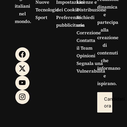
Nuove
Impostazioni
Licenze e
italiani
dinamica
Tecnologie
dei Cookie
Distribuzione
nel
e
Sport
Preferenze
Richiedi
mondo.
partecipa
pubblicitarie
una
alla
Correzione
creazione
Contatta
di
il Team
contenuti
Opinioni
che
Segnala una
informano
Vulnerabilità
e
ispirano.
Candidati
ora