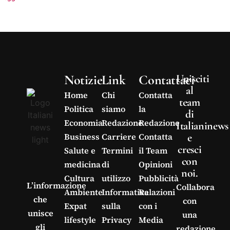
Notizie
Link
Contattaci
Unisciti
al
Home
Chi
Contatta
team
Politica
siamo
la
di
Economia
Redazione
Redazione
Italianinews
e
Business
Carriere
Contatta
cresci
Salute e
Termini
il Team
con
medicina
di
Opinioni
noi.
Cultura
utilizzo
Pubblicità
L’informazione
Collabora
Ambiente
Informativa
Relazioni
che
con
Expat
sulla
con i
unisce
una
lifestyle
Privacy
Media
gli
redazione