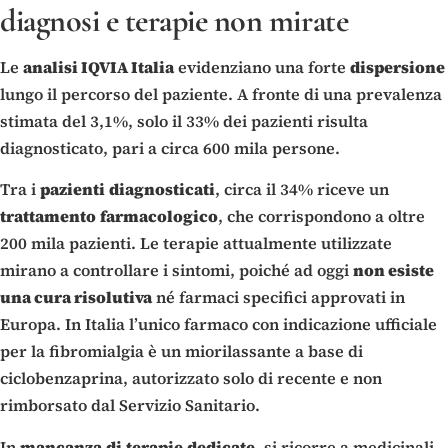
diagnosi e terapie non mirate
Le
analisi IQVIA Italia
evidenziano una forte
dispersione
lungo il percorso del paziente. A fronte di una prevalenza
stimata del 3,1%, solo il 33% dei pazienti risulta
diagnosticato, pari a circa 600 mila persone.
Tra i
pazienti
diagnosticati
, circa il 34% riceve un
trattamento
farmacologico
, che corrispondono a oltre
200 mila pazienti. Le terapie attualmente utilizzate
mirano a controllare i sintomi, poiché ad oggi
non esiste
una cura risolutiva
né farmaci specifici approvati in
Europa. In Italia l’unico farmaco con indicazione ufficiale
per la fibromialgia è un miorilassante a base di
ciclobenzaprina, autorizzato solo di recente e non
rimborsato dal Servizio Sanitario.
In
mancanza
di
terapie
dedicate
, si ricorre a medicinali