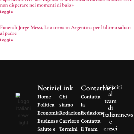
non disperare nei momenti di buio»
Leggi »
Funerali Jorge Messi, Leo torna in Argentina per l’ultimo saluto
al padre
Leggi »
Notizie
Link
Contattaci
Unisciti
al
Home
Chi
Contatta
team
Politica
siamo
la
di
Economia
Redazione
Redazione
Italianinews
e
Business
Carriere
Contatta
cresci
Salute e
Termini
il Team