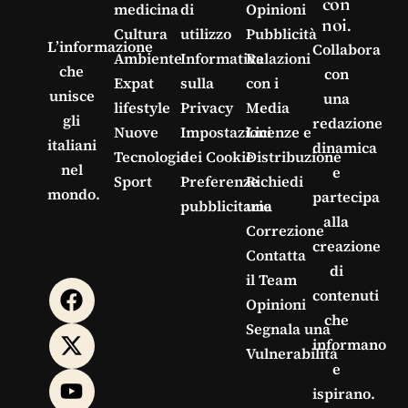
con
medicina
di
Opinioni
noi.
Cultura
utilizzo
Pubblicità
L’informazione
Collabora
Ambiente
Informativa
Relazioni
che
con
Expat
sulla
con i
unisce
una
lifestyle
Privacy
Media
gli
redazione
Nuove
Impostazioni
Licenze e
italiani
dinamica
Tecnologie
dei Cookie
Distribuzione
nel
e
Sport
Preferenze
Richiedi
mondo.
partecipa
pubblicitarie
una
alla
Correzione
creazione
Contatta
di
il Team
contenuti
Opinioni
che
Segnala una
informano
Vulnerabilità
e
ispirano.