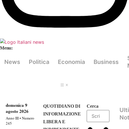
Menu:
News
Politica
Economia
Business
domenica 9
QUOTIDIANO DI
Cerca
Ult
agosto 2026
INFORMAZIONE
Not
Anno III • Numero
LIBERA E
245