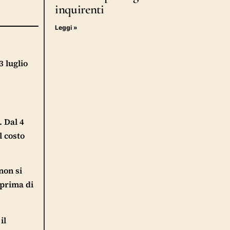
inquirenti
Leggi »
3 luglio
. Dal 4
l costo
non si
 prima di
il