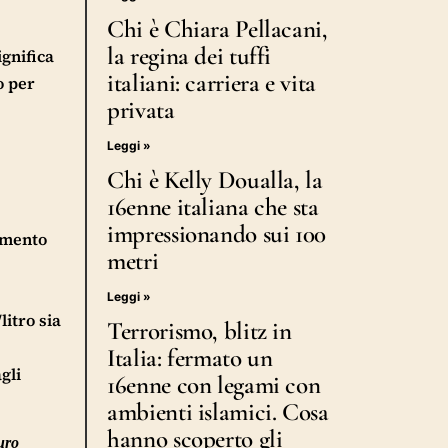
Chi è Chiara Pellacani,
la regina dei tuffi
gnifica
italiani: carriera e vita
o per
privata
Leggi »
Chi è Kelly Doualla, la
16enne italiana che sta
impressionando sui 100
rimento
metri
Leggi »
litro sia
Terrorismo, blitz in
Italia: fermato un
gli
16enne con legami con
ambienti islamici. Cosa
hanno scoperto gli
uro