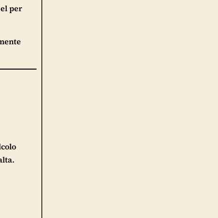
sel per
lmente
lcolo
alta.