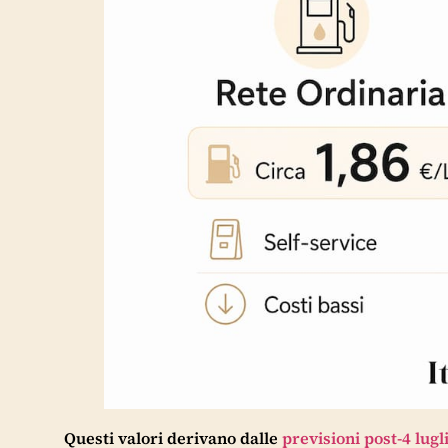
Questi valori derivano dalle
previsioni post-4 lugl