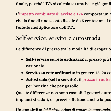
finale, perché l’IVA si calcola su una base già gonf
L’
impatto combinato di accise e IVA
comporta un au
che la fine di uno sconto fiscale da 5 centesimi si
l’effetto moltiplicatore dell’IVA.
Self-service, servito e autostrada
Le differenze di prezzo tra le modalità di erogazi
Self-service su rete ordinaria
: il prezzo pi
nazionale.
Servito su rete ordinaria
: in genere 15–20 cen
Autostrada (self o servito)
: il
prezzo in auto
per benzina che per gasolio.
Queste differenze non sono casuali. I gestori autost
impianti stradali, e i prezzi riflettono anche la po
Un consiglio:
fai il pieno prima di entrare in autostrada