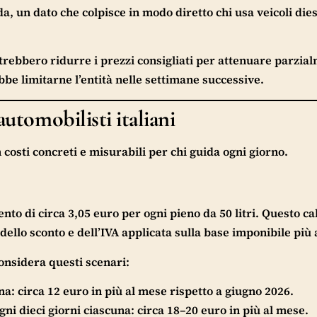
da, un dato che colpisce in modo diretto chi usa veicoli die
rebbero ridurre i prezzi consigliati per attenuare parzia
bbe limitarne l’entità nelle settimane successive.
automobilisti italiani
osti concreti e misurabili per chi guida ogni giorno.
to di circa 3,05 euro per ogni pieno da 50 litri. Questo ca
dello sconto e dell’IVA applicata sulla base imponibile più 
considera questi scenari:
a: circa 12 euro in più al mese rispetto a giugno 2026.
ni dieci giorni ciascuna: circa 18–20 euro in più al mese.