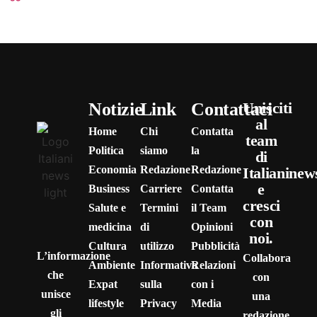
Notizie
Link
Contattaci
Unisciti
al
Home
Chi
Contatta
team
Politica
siamo
la
di
Economia
Redazione
Redazione
Italianinew
e
Business
Carriere
Contatta
cresci
Salute e
Termini
il Team
con
medicina
di
Opinioni
noi.
Cultura
utilizzo
Pubblicità
L’informazione
Collabora
Ambiente
Informativa
Relazioni
che
con
Expat
sulla
con i
unisce
una
lifestyle
Privacy
Media
gli
redazione