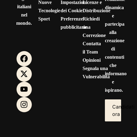
Nuove
Impostazioni
Licenze e
italiani
dinamica
Tecnologie
dei Cookie
Distribuzione
nel
e
Sport
Preferenze
Richiedi
mondo.
partecipa
pubblicitarie
una
alla
Correzione
creazione
Contatta
di
il Team
contenuti
Opinioni
che
Segnala una
informano
Vulnerabilità
e
ispirano.
Candidati
ora