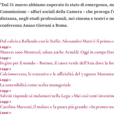
”Dal 31 marzo abbiamo superato lo stato di emergenza, ma
Commissione – affari sociali della Camera – che proroga l’u
distanza, negli studi professionali, nei cinema e teatri e n
conferenza Anaao Giovani a Roma.
Dal calcio a Ballando con le Stelle: Alessandro Matri è il prim
Leggi »
Masters 1000 Montreal, saluta anche Arnaldi. Oggi in campo Dar
Leggi »
In giro per il mondo – Borneo, il cuore verde dell’Asia dove la fo
Leggi »
Calciomercato, le trattative e le ufficialità del 7 agosto: Mastan
Leggi »
La sostenibilità come scelta manageriale
Leggi »
Salvini risponde ai malumori nella Lega: «Mai così tanti investi
Leggi »
Carolina Marconi, il malore e la paura più grande: «In pronto s
Leggi »