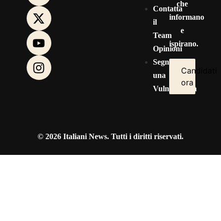
che
Contatta
informano
il
e
Team
ispirano.
Opinioni
Segnala
Candidati
una
ora
Vulnerabilità
© 2026 Italiani News. Tutti i diritti riservati.