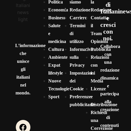
Politica
siamo
la
di
Economia
Redazione
Redazione
Italianinew
e
Business
Carriere
Contatta
cresci
Salute
Termini
il
con
e
di
Team
noi.
medicina
utilizzo
Opinioni
L’informazione
Collabora
Cultura
Informativa
Pubblicità
che
con
Ambiente
sulla
Relazioni
unisce
una
Expat
Privacy
con
gli
redazione
lifestyle
Impostazioni
i
italiani
dinamica
Nuove
dei
Media
nel
e
Tecnologie
Cookie
Licenze
mondo.
partecipa
Sport
Preferenze
e
alla
pubblicitarie
Distribuzione
creazione
Richiedi
di
una
contenuti
Correzione