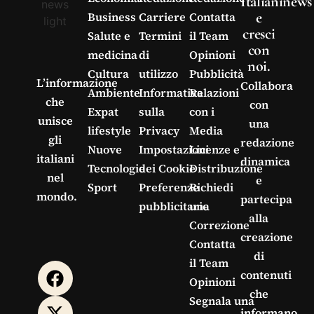
Italianinews
e
Business
Carriere
Contatta
cresci
Salute e
Termini
il Team
con
medicina
di
Opinioni
noi.
Cultura
utilizzo
Pubblicità
L’informazione
Collabora
Ambiente
Informativa
Relazioni
che
con
Expat
sulla
con i
unisce
una
lifestyle
Privacy
Media
gli
redazione
Nuove
Impostazioni
Licenze e
italiani
dinamica
Tecnologie
dei Cookie
Distribuzione
nel
e
Sport
Preferenze
Richiedi
mondo.
partecipa
pubblicitarie
una
alla
Correzione
creazione
Contatta
di
il Team
contenuti
Opinioni
che
Segnala una
informano