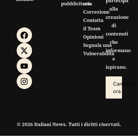
partecipa
pubblicitarie
una
alla
Correzione
creazione
Contatta
di
il Team
contenuti
Opinioni
che
Segnala una
informano
Vulnerabilità
e
ispirano.
Candidati
ora
© 2026 Italiani News. Tutti i diritti riservati.