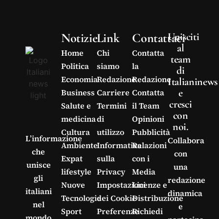
Notizie
Link
Contattaci
Unisciti
al
Home
Chi
Contatta
team
Politica
siamo
la
di
Economia
Redazione
Redazione
Italianinews
e
Business
Carriere
Contatta
cresci
Salute e
Termini
il Team
con
medicina
di
Opinioni
noi.
Cultura
utilizzo
Pubblicità
L’informazione
Collabora
Ambiente
Informativa
Relazioni
che
con
Expat
sulla
con i
unisce
una
lifestyle
Privacy
Media
gli
redazione
Nuove
Impostazioni
Licenze e
italiani
dinamica
Tecnologie
dei Cookie
Distribuzione
nel
e
Sport
Preferenze
Richiedi
mondo.