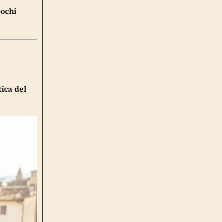
pochi
ica del