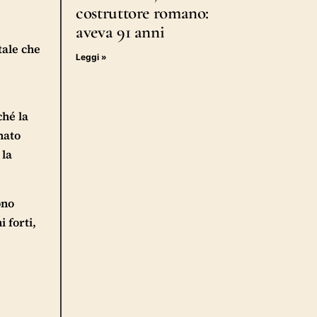
costruttore romano:
aveva 91 anni
tale che
Leggi »
ché la
nato
 la
ono
 forti,