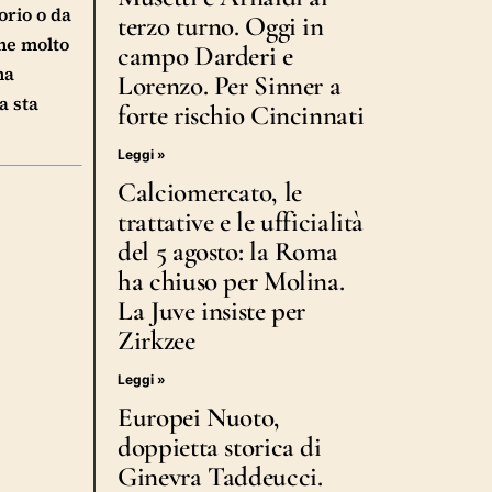
orio o da
terzo turno. Oggi in
ne molto
campo Darderi e
na
Lorenzo. Per Sinner a
a sta
forte rischio Cincinnati
Leggi »
Calciomercato, le
trattative e le ufficialità
del 5 agosto: la Roma
ha chiuso per Molina.
La Juve insiste per
Zirkzee
Leggi »
Europei Nuoto,
doppietta storica di
Ginevra Taddeucci.