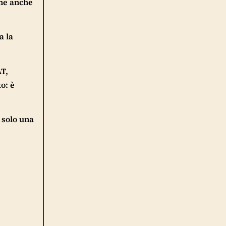
one anche
a la
AT,
o: è
e solo una