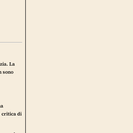
zia. La
on sono
na
critica di