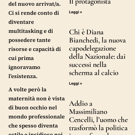
Il protagonista
del nuovo arrivat/a.
Ci si rende conto di
Leggi »
diventare
multitasking e di
Chi è Diana
Bianchedi, la nuova
possedere tante
capodelegazione
risorse e capacità di
della Nazionale: dai
cui prima
successi nella
ignoravamo
scherma al calcio
l’esistenza.
Leggi »
A volte però la
maternità non è vista
Addio a
di buon occhio nel
Massimiliano
mondo professionale
Cencelli, l’uomo che
che spesso diventa
trasformò la politica
ostile e insidioso nei