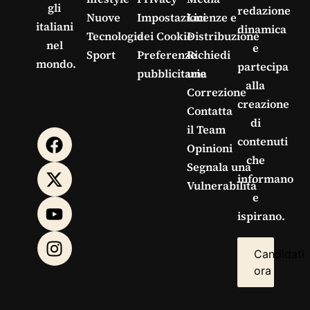
gli
redazione
Nuove
Impostazioni
Licenze e
italiani
dinamica
Tecnologie
dei Cookie
Distribuzione
nel
e
Sport
Preferenze
Richiedi
mondo.
partecipa
pubblicitarie
una
alla
Correzione
creazione
Contatta
di
il Team
contenuti
Opinioni
che
Segnala una
informano
Vulnerabilità
e
ispirano.
Candidati
ora