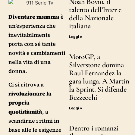
Noah Bovio, il
talento dell’Inter e
Diventare
mamma
è
della Nazionale
italiana
un’esperienza che
inevitabilmente
Leggi »
porta con sé tante
novità e cambiamenti
MotoGP, a
nella vita di una
Silverstone domina
donna.
Raul Fernandez la
gara lunga. A Martin
Ci si ritrova a
la Sprint. Si difende
rivoluzionare
la
Bezzecchi
propria
Leggi »
quotidianità
, a
scandirne i ritmi in
Dentro i romanzi –
base alle le esigenze