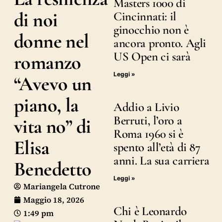
Masters 1000 di
di noi
Cincinnati: il
ginocchio non è
donne nel
ancora pronto. Agli
US Open ci sarà
romanzo
Leggi »
“Avevo un
piano, la
Addio a Livio
Berruti, l’oro a
vita no” di
Roma 1960 si è
Elisa
spento all’età di 87
anni. La sua carriera
Benedetto
Leggi »
Mariangela Cutrone
Maggio 18, 2026
Chi è Leonardo
1:49 pm