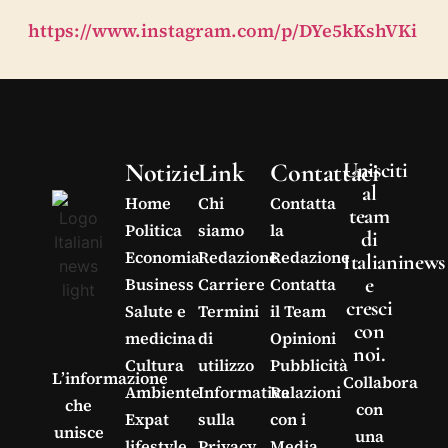
https://www.instagram.com/p/DYe5kKshVKi
Notizie
Link
Contattaci
Unisciti
al
Home
Chi
Contatta
team
Politica
siamo
la
di
Economia
Redazione
Redazione
Italianinews
e
Business
Carriere
Contatta
cresci
Salute e
Termini
il Team
con
medicina
di
Opinioni
noi.
Cultura
utilizzo
Pubblicità
L’informazione
Collabora
Ambiente
Informativa
Relazioni
che
con
Expat
sulla
con i
unisce
una
lifestyle
Privacy
Media