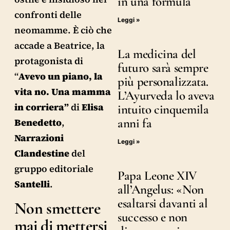
in una formula
confronti delle
Leggi »
neomamme. È ciò che
accade a Beatrice, la
La medicina del
protagonista di
futuro sarà sempre
“
Avevo un piano, la
più personalizzata.
vita no. Una mamma
L’Ayurveda lo aveva
in corriera”
di
Elisa
intuito cinquemila
anni fa
Benedetto
,
Narrazioni
Leggi »
Clandestine
del
gruppo editoriale
Papa Leone XIV
Santelli
.
all’Angelus: «Non
esaltarsi davanti al
Non smettere
successo e non
mai di mettersi