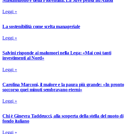
Mastantuono è della Fiorentina. La Juve pensa ad Alaba
Leggi »
La sostenibilità come scelta manageriale
Leggi »
Salvini risponde ai malumori nella Lega: «Mai così tanti
investimenti al Nord»
Leggi »
Carolina Marconi, il malore e la paura più grande: «In pronto
soccorso quei minuti sembravano eterni»
Leggi »
Chi è Ginevra Taddeucci, alla scoperta della stella del nuoto di
fondo italiano
Leggi »