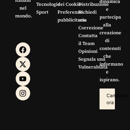
italiani
dinamica
Tecnologie
dei Cookie
Distribuzione
nel
e
Sport
Preferenze
Richiedi
mondo.
partecipa
pubblicitarie
una
alla
Correzione
creazione
Contatta
di
il Team
contenuti
Opinioni
che
Segnala una
informano
Vulnerabilità
e
ispirano.
Candidati
ora