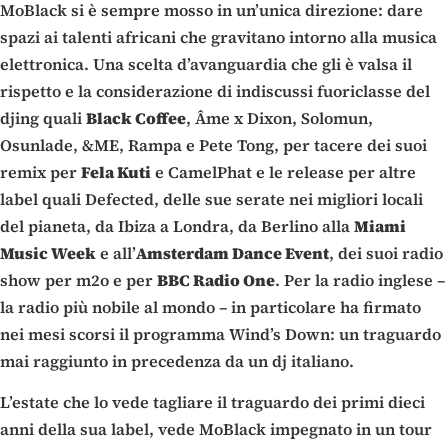
MoBlack si è sempre mosso in un’unica direzione: dare
spazi ai talenti africani che gravitano intorno alla musica
elettronica. Una scelta d’avanguardia che gli è valsa il
rispetto e la considerazione di indiscussi fuoriclasse del
djing quali
Black Coffee
, Âme x Dixon, Solomun,
Osunlade, &ME, Rampa e Pete Tong, per tacere dei suoi
remix per
Fela Kuti
e CamelPhat e le release per altre
label quali Defected, delle sue serate nei migliori locali
del pianeta, da Ibiza a Londra, da Berlino alla
Miami
Music Week
e all’
Amsterdam Dance Event
, dei suoi radio
show per m2o e per
BBC Radio One
. Per la radio inglese –
la radio più nobile al mondo – in particolare ha firmato
nei mesi scorsi il programma Wind’s Down: un traguardo
mai raggiunto in precedenza da un dj italiano.
L’estate che lo vede tagliare il traguardo dei primi dieci
anni della sua label, vede MoBlack impegnato in un tour