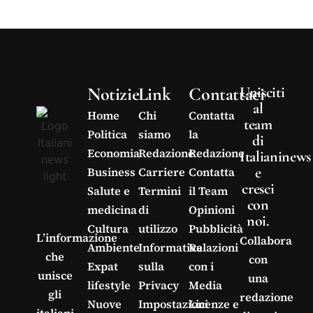
Notizie
Link
Contattaci
Unisciti
al
Home
Chi
Contatta
team
Politica
siamo
la
di
Economia
Redazione
Redazione
Italianinews
e
Business
Carriere
Contatta
cresci
Salute e
Termini
il Team
con
medicina
di
Opinioni
noi.
Cultura
utilizzo
Pubblicità
L’informazione
Collabora
Ambiente
Informativa
Relazioni
che
con
Expat
sulla
con i
unisce
una
lifestyle
Privacy
Media
gli
redazione
Nuove
Impostazioni
Licenze e