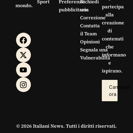
Sport
Preferenze
Richiedi
mondo.
partecipa
pubblicitarie
una
alla
Correzione
creazione
Contatta
di
il Team
contenuti
Opinioni
che
Segnala una
informano
Vulnerabilità
e
ispirano.
Candidati
ora
© 2026 Italiani News. Tutti i diritti riservati.