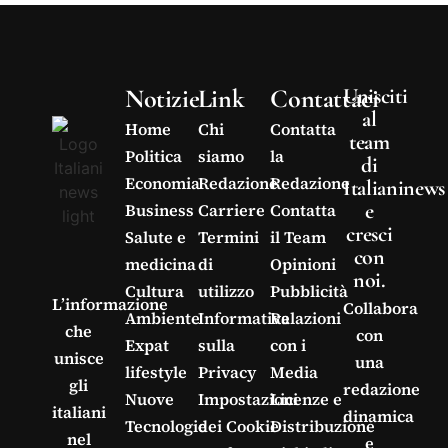
Notizie
Link
Contattaci
Unisciti
al
Home
Chi
Contatta
team
Politica
siamo
la
di
Economia
Redazione
Redazione
Italianinews
e
Business
Carriere
Contatta
cresci
Salute e
Termini
il Team
con
medicina
di
Opinioni
noi.
Cultura
utilizzo
Pubblicità
L’informazione
Collabora
Ambiente
Informativa
Relazioni
che
con
Expat
sulla
con i
unisce
una
lifestyle
Privacy
Media
gli
redazione
Nuove
Impostazioni
Licenze e
italiani
dinamica
Tecnologie
dei Cookie
Distribuzione
nel
e