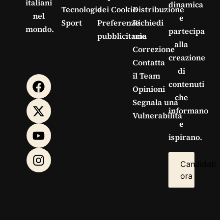
italiani
dinamica
Tecnologie
dei Cookie
Distribuzione
nel
e
Sport
Preferenze
Richiedi
mondo.
partecipa
pubblicitarie
una
alla
Correzione
creazione
Contatta
di
il Team
contenuti
Opinioni
che
Segnala una
informano
Vulnerabilità
e
ispirano.
Candidati
ora