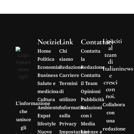
Notizie
Link
Contattaci
Unisciti
al
Home
Chi
Contatta
team
Politica
siamo
la
di
Economia
Redazione
Redazione
Italianinews
e
Business
Carriere
Contatta
cresci
Salute e
Termini
il Team
con
medicina
di
Opinioni
noi.
Cultura
utilizzo
Pubblicità
L’informazione
Collabora
Ambiente
Informativa
Relazioni
che
con
Expat
sulla
con i
unisce
una
lifestyle
Privacy
Media
gli
redazione
Nuove
Impostazioni
Licenze e