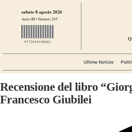
sabato 8 agosto 2026
Anno III • Numero 245
Q
9772039198001
Ultime Notizie
Polit
Recensione del libro “Giorg
Francesco Giubilei