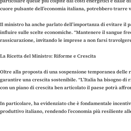
particolare quelle più colpite dai costi energetici e dalle d
cuore pulsante dell’economia italiana, potrebbero trarre vant
Il ministro ha anche parlato dell’importanza di evitare il 
influire sulle scelte economiche. “Mantenere il sangue fred
rassicurazione, invitando le imprese a non farsi travolge
La Ricetta del Ministro: Riforme e Crescita
Oltre alla proposta di una sospensione temporanea delle reg
garantire una crescita sostenibile. “L’Italia ha bisogno di 
con un piano di crescita ben articolato il paese potrà affro
In particolare, ha evidenziato che è fondamentale incentiva
produttivo italiano, rendendo l’economia più resiliente alle