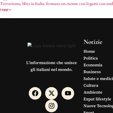
Terrorismo, blitz in Italia: fermato un 16enne con legami con amb
Leggi »
Notizie
Home
Politica
L’informazione che unisce
Economia
gli italiani nel mondo.
Business
Salute e medic
Cultura
Ambiente
Expat lifestyle
Nuove Tecnolo
Sport