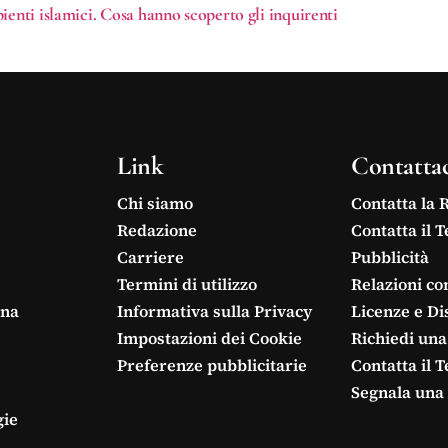
ienti islamici. Cosa hanno scoperto gli inquirenti
Link
Contatta
Chi siamo
Contatta la 
Redazione
Contatta il 
Carriere
Pubblicità
Termini di utilizzo
Relazioni co
ina
Informativa sulla Privacy
Licenze e Di
Impostazioni dei Cookie
Richiedi una
Preferenze pubblicitarie
Contatta il 
Segnala una 
gie