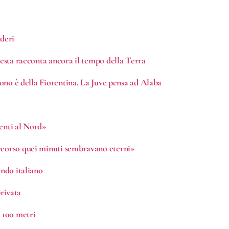
deri
resta racconta ancora il tempo della Terra
tuono è della Fiorentina. La Juve pensa ad Alaba
menti al Nord»
occorso quei minuti sembravano eterni»
ondo italiano
privata
i 100 metri