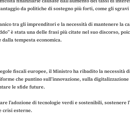
ifficoltà finanziarie causate dall’aumento dei tassi di inter
aggio da politiche di sostegno più forti, come gli sgravi fis
panico tra gli imprenditori e la necessità di mantenere la 
do” è stata una delle frasi più citate nel suo discorso, po
re dalla tempesta economica.
ole fiscali europee, il Ministro ha ribadito la necessità d
riforme che puntino sull’innovazione, sulla digitalizzazione 
ntare le sfide future.
re l’adozione di tecnologie verdi e sostenibili, sostenere l
 crisi esterne.