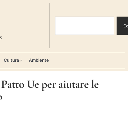
Ce
E
Cultura
Ambiente
 Patto Ue per aiutare le
o