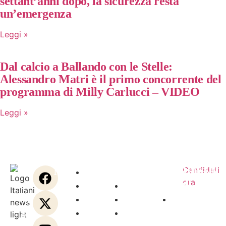
settant’anni dopo, la sicurezza resta
un’emergenza
Leggi »
Dal calcio a Ballando con le Stelle:
Alessandro Matri è il primo concorrente del
programma di Milly Carlucci – VIDEO
Leggi »
Notizie
Link
Contattaci
Unisciti
Candidati
L’informazione
Home
Chi
Contatta
Collabora
al
ora
che
Politica
siamo
la
con
team
unisce
Economia
Redazione
Redazione
una
di
gli
Business
Carriere
Contatta
redazione
Italianin