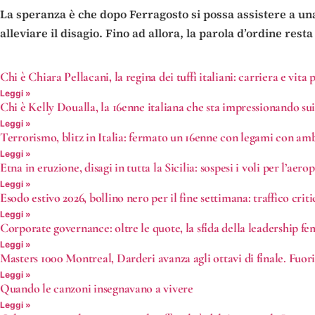
La speranza è che dopo Ferragosto si possa assistere a un
alleviare il disagio. Fino ad allora, la parola d’ordine resta
Chi è Chiara Pellacani, la regina dei tuffi italiani: carriera e vita 
Leggi »
Chi è Kelly Doualla, la 16enne italiana che sta impressionando su
Leggi »
Terrorismo, blitz in Italia: fermato un 16enne con legami con amb
Leggi »
Etna in eruzione, disagi in tutta la Sicilia: sospesi i voli per l’a
Leggi »
Esodo estivo 2026, bollino nero per il fine settimana: traffico crit
Leggi »
Corporate governance: oltre le quote, la sfida della leadership f
Leggi »
Masters 1000 Montreal, Darderi avanza agli ottavi di finale. Fuor
Leggi »
Quando le canzoni insegnavano a vivere
Leggi »