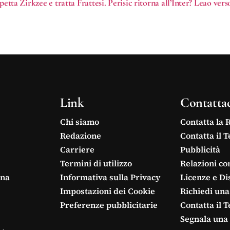
aspetta Zirkzee e tratta Frattesi. Perisic ritorna all’Inter? Leao ve
Link
Contatta
Chi siamo
Contatta la 
Redazione
Contatta il 
Carriere
Pubblicità
Termini di utilizzo
Relazioni co
ina
Informativa sulla Privacy
Licenze e Di
Impostazioni dei Cookie
Richiedi una
Preferenze pubblicitarie
Contatta il 
Segnala una 