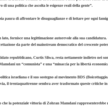
i una politica che ascolta le esigenze reali della gente”.
ura di affrontare le disuguaglianze e di lottare per ogni famiglia
n lato, fornisce una legittimazione autorevole alla sua candidatura.
 accettazione da parte del mainstream democratico del crescente poter
idato repubblicano, Curtis Sliwa, resta nettamente indietro nei son
 Mamdani un “comunista” e una “minaccia per la libertà economica 
litica israeliana e il suo sostegno al movimento BDS (Boicottaggio, 
ia, il trentaquattrenne sembra aver trasformato queste critiche in 
ro che la potenziale vittoria di Zohran Mamdani rappresenterebbe 