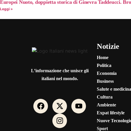
Europei Nuoto, doppietta storica di Ginevra Taddeucci. Bro
Leggi »
Notizie
Home
Politica
L’informazione che unisce gli
Economia
italiani nel mondo.
Business
Salute e medicin
Cultura
Ambiente
Expat lifestyle
Nuove Tecnologi
Sport