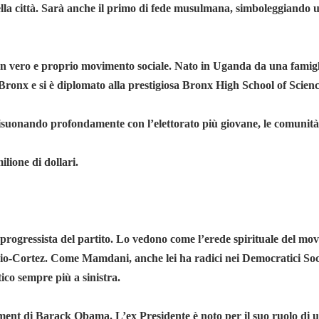
lla città. Sarà anche il primo di fede musulmana, simboleggiando u
n vero e proprio movimento sociale. Nato in Uganda da una famigli
ronx e si è diplomato alla prestigiosa Bronx High School of Scienc
isuonando profondamente con l’elettorato più giovane, le comunità m
ilione di dollari.
 progressista del partito. Lo vedono come l’erede spirituale del m
io-Cortez. Come Mamdani, anche lei ha radici nei Democratici Socia
ico sempre più a sinistra.
ent di Barack Obama. L’ex Presidente è noto per il suo ruolo di uni