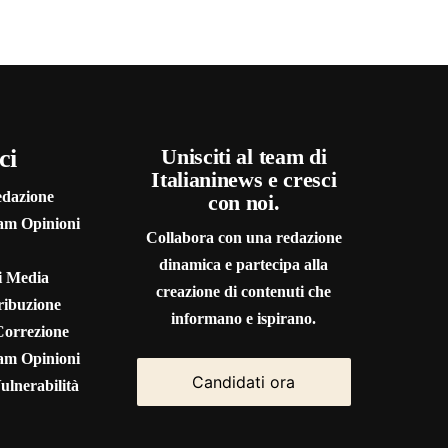
ci
Unisciti al team di
Italianinews e cresci
edazione
con noi.
eam Opinioni
Collabora con una redazione
dinamica e partecipa alla
 i Media
creazione di contenuti che
ribuzione
informano e ispirano.
Correzione
eam Opinioni
Candidati ora
ulnerabilità