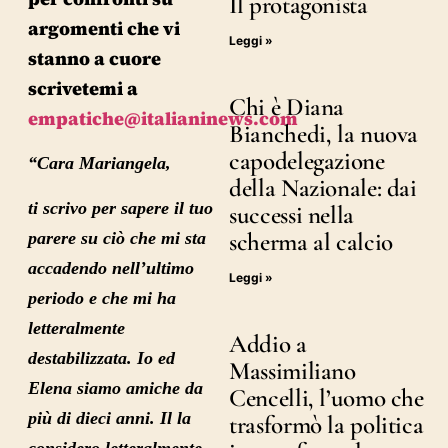
Il protagonista
argomenti che vi
Leggi »
stanno a cuore
scrivetemi a
Chi è Diana
empatiche@italianinews.com
Bianchedi, la nuova
capodelegazione
“Cara Mariangela,
della Nazionale: dai
ti scrivo per sapere il tuo
successi nella
scherma al calcio
parere su ciò che mi sta
accadendo nell’ultimo
Leggi »
periodo e che mi ha
letteralmente
Addio a
destabilizzata. Io ed
Massimiliano
Elena siamo amiche da
Cencelli, l’uomo che
più di dieci anni. Il la
trasformò la politica
considero letteralmente