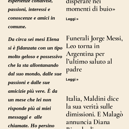
disperare nei
esperienze condivise,
momenti di buio»
passioni, interessi e
conoscenze e amici in
Leggi »
comune.
Funerali Jorge Messi,
Da circa sei mesi Elena
Leo torna in
si è fidanzata con un tipo
Argentina per
molto geloso e possessivo
l’ultimo saluto al
che la sta allontanando
padre
dal suo mondo, dalle sue
Leggi »
passioni e dalle sue
amicizie più vere. È da
Italia, Maldini dice
un mese che lei non
la sua verità sulle
risponde più ai miei
dimissioni. E Malagò
messaggi e alle
annuncia Diana
chiamate. Ho persino