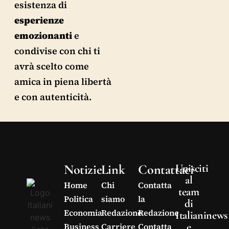
esistenza di
esperienze
emozionanti
e
condivise con chi ti
avrà scelto come
amica in piena libertà
e con autenticità.
Notizie
Link
Contattaci
Unisciti
al
Home
Chi
Contatta
team
Politica
siamo
la
di
Economia
Redazione
Redazione
Italianinews
e
Business
Carriere
Contatta