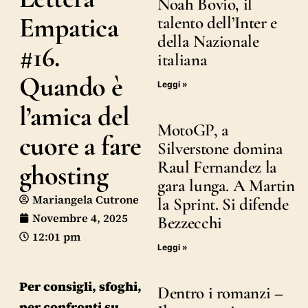
Noah Bovio, il
Empatica
talento dell’Inter e
della Nazionale
#16.
italiana
Quando è
Leggi »
l’amica del
MotoGP, a
cuore a fare
Silverstone domina
Raul Fernandez la
ghosting
gara lunga. A Martin
Mariangela Cutrone
la Sprint. Si difende
Novembre 4, 2025
Bezzecchi
12:01 pm
Leggi »
Per consigli, sfoghi,
Dentro i romanzi –
per confronti su