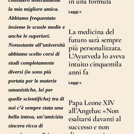
in una formula
la mia migliore amica.
Leggi »
Abbiamo frequentato
insieme le scuole medie e
La medicina del
anche le superiori.
futuro sarà sempre
Nonostante all’università
più personalizzata.
abbiamo scelto corsi di
L’Ayurveda lo aveva
intuito cinquemila
studi completamente
anni fa
diversi (io sono più
portata per le materie
Leggi »
umanistiche, lei per
quelle scientifiche) tra di
Papa Leone XIV
noi c’è sempre stata una
all’Angelus: «Non
bella intesa, un’amicizia
esaltarsi davanti al
successo e non
sincera ricca di