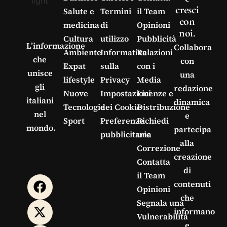
cresci
Salute e
Termini
il Team
con
medicina
di
Opinioni
noi.
Cultura
utilizzo
Pubblicità
L’informazione
Collabora
Ambiente
Informativa
Relazioni
che
con
Expat
sulla
con i
unisce
una
lifestyle
Privacy
Media
gli
redazione
Nuove
Impostazioni
Licenze e
italiani
dinamica
Tecnologie
dei Cookie
Distribuzione
nel
e
Sport
Preferenze
Richiedi
mondo.
partecipa
pubblicitarie
una
alla
Correzione
creazione
Contatta
di
il Team
contenuti
Opinioni
che
Segnala una
informano
Vulnerabilità
e