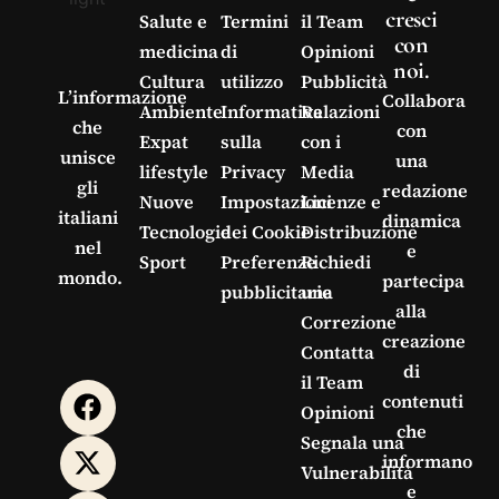
cresci
Salute e
Termini
il Team
con
medicina
di
Opinioni
noi.
Cultura
utilizzo
Pubblicità
L’informazione
Collabora
Ambiente
Informativa
Relazioni
che
con
Expat
sulla
con i
unisce
una
lifestyle
Privacy
Media
gli
redazione
Nuove
Impostazioni
Licenze e
italiani
dinamica
Tecnologie
dei Cookie
Distribuzione
nel
e
Sport
Preferenze
Richiedi
mondo.
partecipa
pubblicitarie
una
alla
Correzione
creazione
Contatta
di
il Team
contenuti
Opinioni
che
Segnala una
informano
Vulnerabilità
e