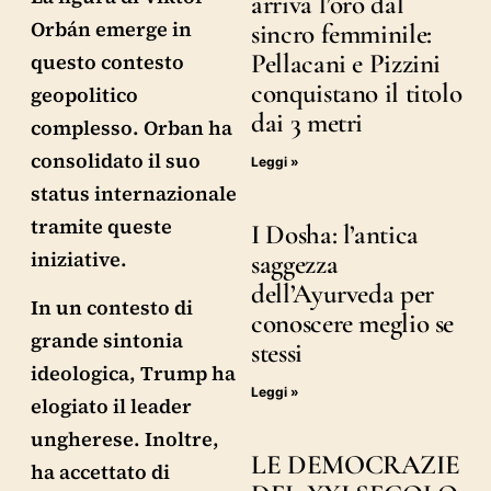
arriva l’oro dal
Orbán emerge in
sincro femminile:
Pellacani e Pizzini
questo contesto
conquistano il titolo
geopolitico
dai 3 metri
complesso. Orban ha
consolidato il suo
Leggi »
status internazionale
tramite queste
I Dosha: l’antica
iniziative.
saggezza
dell’Ayurveda per
In un contesto di
conoscere meglio se
grande sintonia
stessi
ideologica, Trump ha
Leggi »
elogiato il leader
ungherese. Inoltre,
LE DEMOCRAZIE
ha accettato di