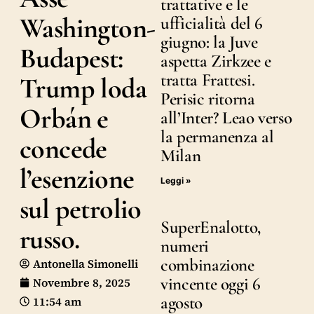
trattative e le
Washington-
ufficialità del 6
giugno: la Juve
Budapest:
aspetta Zirkzee e
tratta Frattesi.
Trump loda
Perisic ritorna
Orbán e
all’Inter? Leao verso
la permanenza al
concede
Milan
l’esenzione
Leggi »
sul petrolio
SuperEnalotto,
russo.
numeri
combinazione
Antonella Simonelli
vincente oggi 6
Novembre 8, 2025
agosto
11:54 am