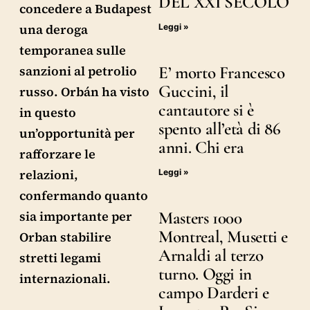
DEL XXI SECOLO
concedere a Budapest
una deroga
Leggi »
temporanea sulle
E’ morto Francesco
sanzioni al petrolio
Guccini, il
russo. Orbán ha visto
cantautore si è
in questo
spento all’età di 86
un’opportunità per
anni. Chi era
rafforzare le
relazioni,
Leggi »
confermando quanto
Masters 1000
sia importante per
Montreal, Musetti e
Orban stabilire
Arnaldi al terzo
stretti legami
turno. Oggi in
internazionali.
campo Darderi e