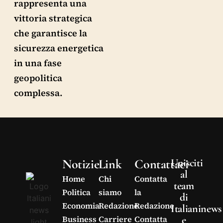
rappresenta una
vittoria strategica
che garantisce la
sicurezza energetica
in una fase
geopolitica
complessa.
Notizie
Link
Contattaci
Unisciti
al
Home
Chi
Contatta
team
Politica
siamo
la
di
Economia
Redazione
Redazione
Italianinews
e
Business
Carriere
Contatta