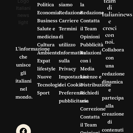
team
Politica
siamo
la
di
Economia
Redazione
Redazione
Italianinews
e
Business
Carriere
Contatta
cresci
Salute e
Termini
il Team
con
medicina
di
Opinioni
noi.
Cultura
utilizzo
Pubblicità
L’informazione
Collabora
Ambiente
Informativa
Relazioni
che
con
Expat
sulla
con i
unisce
una
lifestyle
Privacy
Media
gli
redazione
Nuove
Impostazioni
Licenze e
italiani
dinamica
Tecnologie
dei Cookie
Distribuzione
nel
e
Sport
Preferenze
Richiedi
mondo.
partecipa
pubblicitarie
una
alla
Correzione
creazione
Contatta
di
il Team
contenuti
Opinioni