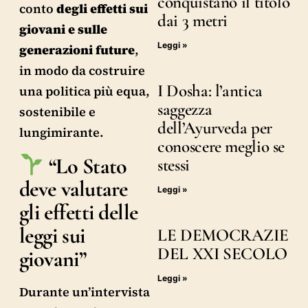
conquistano il titolo
conto
degli effetti sui
dai 3 metri
giovani e sulle
Leggi »
generazioni future
,
in modo da costruire
I Dosha: l’antica
una politica più equa,
saggezza
sostenibile e
dell’Ayurveda per
lungimirante.
conoscere meglio se
“Lo Stato
stessi
deve valutare
Leggi »
gli effetti delle
leggi sui
LE DEMOCRAZIE
DEL XXI SECOLO
giovani”
Leggi »
Durante un’intervista