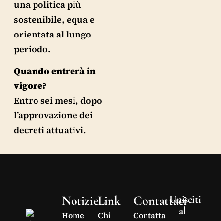
una politica più
sostenibile, equa e
orientata al lungo
periodo.
Quando entrerà in
vigore?
Entro sei mesi, dopo
l’approvazione dei
decreti attuativi.
Notizie
Link
Contattaci
Unisciti
al
Home
Chi
Contatta