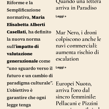
Quando una lettera
Riforme e la
arriva in Paradiso
Semplificazione
normativa,
Maria
Leggi »
Elisabetta Alberti
Mar Nero, i droni
Casellati
, ha definito
colpiscono anche le
la nuova norma
navi commerciali:
sull’
impatto di
aumenta rischio di
valutazione
escalation
generazionale
come
“uno sguardo verso il
Leggi »
futuro e un cambio di
Europei Nuoto,
paradigma culturale”.
arriva l’oro dal
L’obiettivo è
sincro femminile:
garantire che ogni
Pellacani e Pizzini
legge tenga