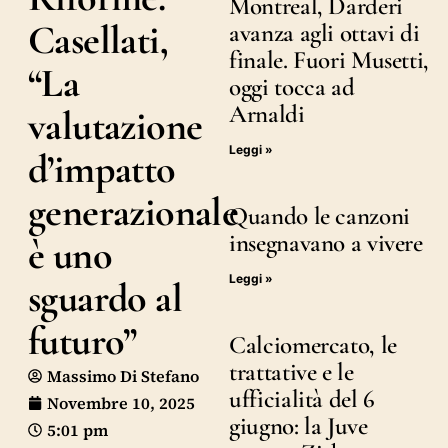
Montreal, Darderi
Casellati,
avanza agli ottavi di
finale. Fuori Musetti,
“La
oggi tocca ad
Arnaldi
valutazione
Leggi »
d’impatto
generazionale
Quando le canzoni
insegnavano a vivere
è uno
Leggi »
sguardo al
futuro”
Calciomercato, le
trattative e le
Massimo Di Stefano
ufficialità del 6
Novembre 10, 2025
giugno: la Juve
5:01 pm