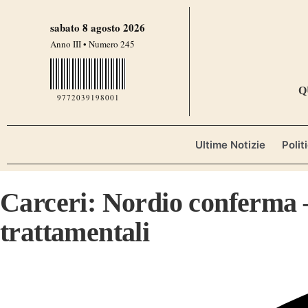
sabato 8 agosto 2026
Anno III • Numero 245
Q
9772039198001
Ultime Notizie
Polit
Carceri: Nordio conferma —
trattamentali