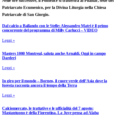
Nelle ore successive, il Pontefice si trasferirà al
Phanar
, sede del
Patriarcato Ecumenico, per la
Divina Liturgia
nella Chiesa
Patriarcale di San Giorgio.
Dal calcio a Ballando con le Stelle: Alessandro Matri è il primo
concorrente del programma di Milly Carlucci – VIDEO
Leggi »
Masters 1000 Montreal, saluta anche Arnaldi. Oggi in campo
Darderi
Leggi »
In giro per il mondo – Borneo, il cuore verde dell’Asia dove la
foresta racconta ancora il tempo della Terra
Leggi »
Calciomercato, le trattative e le ufficialità del 7 agosto:
Mastantuono è della Fiorentina. La Juve pensa ad Alaba