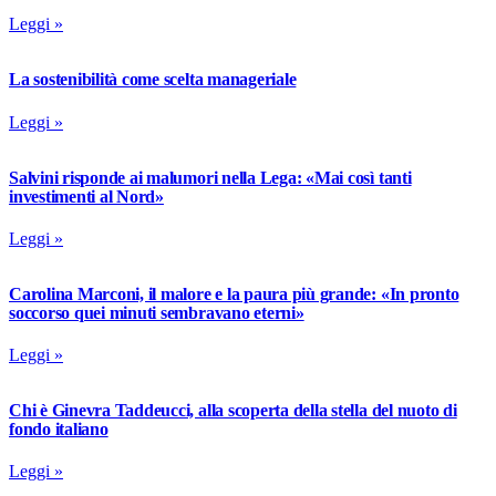
Leggi »
La sostenibilità come scelta manageriale
Leggi »
Salvini risponde ai malumori nella Lega: «Mai così tanti
investimenti al Nord»
Leggi »
Carolina Marconi, il malore e la paura più grande: «In pronto
soccorso quei minuti sembravano eterni»
Leggi »
Chi è Ginevra Taddeucci, alla scoperta della stella del nuoto di
fondo italiano
Leggi »