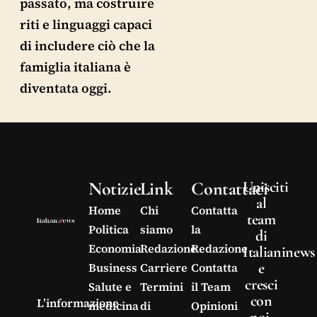
passato, ma costruire
riti e linguaggi capaci
di includere ciò che la
famiglia italiana è
diventata oggi.
Notizie
Link
Contattaci
Unisciti
al
Home
Chi
Contatta
team
Politica
siamo
la
di
Economia
Redazione
Redazione
Italianinews
e
Business
Carriere
Contatta
cresci
Salute e
Termini
il Team
con
L’informazione
medicina
di
Opinioni
noi.