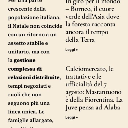
In giro per il mondo
Per una parte
– Borneo, il cuore
crescente della
verde dell’Asia dove
popolazione italiana,
la foresta racconta
il Natale non coincide
ancora il tempo
con un ritorno a un
della Terra
assetto stabile e
Leggi »
unitario, ma con
la
gestione
Calciomercato, le
complessa di
trattative e le
relazioni distribuite
,
ufficialità del 7
tempi negoziati e
agosto: Mastantuono
ruoli che non
è della Fiorentina. La
seguono più una
Juve pensa ad Alaba
linea unica. Le
Leggi »
famiglie allargate,