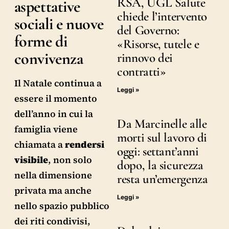
RSA, UGL Salute
aspettative
chiede l’intervento
sociali e nuove
del Governo:
forme di
«Risorse, tutele e
convivenza
rinnovo dei
contratti»
Il Natale continua a
Leggi »
essere il momento
dell’anno in cui la
Da Marcinelle alle
famiglia viene
morti sul lavoro di
chiamata a
rendersi
oggi: settant’anni
visibile
, non solo
dopo, la sicurezza
nella dimensione
resta un’emergenza
privata ma anche
Leggi »
nello spazio pubblico
dei riti condivisi,