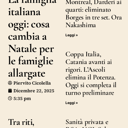
Montreal, Darderi ai
italiana
quarti: eliminato
Borges in tre set. Ora
oggi: cosa
Nakashima
cambia a
Leggi »
Natale per
Coppa Italia,
le famiglie
Catania avanti ai
rigori. L’Ascoli
allargate
elimina il Potenza.
Piervito Cicolella
Oggi si completa il
Dicembre 22, 2025
turno preliminare
5:35 pm
Leggi »
Tra riti,
Sanità privata e