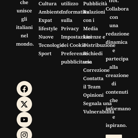
che
Cultura
utilizzo
Pubblicità
Collabora
unisce
Ambiente
Informativa
Relazioni
con
gli
Expat
sulla
con i
una
italiani
lifestyle
Privacy
Media
redazione
nel
Nuove
Impostazioni
Licenze e
dinamica
mondo.
Tecnologie
dei Cookie
Distribuzione
e
Sport
Preferenze
Richiedi
partecipa
pubblicitarie
una
alla
Correzione
creazione
Contatta
di
il Team
contenuti
Opinioni
che
Segnala una
informano
Vulnerabilità
e
ispirano.