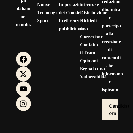
gli
redazione
Nuove
Impostazioni
Licenze e
italiani
dinamica
Tecnologie
dei Cookie
Distribuzione
nel
e
Sport
Preferenze
Richiedi
mondo.
partecipa
pubblicitarie
una
alla
Correzione
creazione
Contatta
di
il Team
contenuti
Opinioni
che
Segnala una
informano
Vulnerabilità
e
ispirano.
Candidati
ora