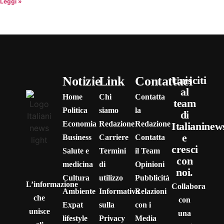
Leggi »
Notizie
Link
Contattaci
Unisciti
al
Home
Chi
Contatta
team
Politica
siamo
la
di
Economia
Redazione
Redazione
Italianinew
e
Business
Carriere
Contatta
cresci
Salute e
Termini
il Team
con
medicina
di
Opinioni
noi.
Cultura
utilizzo
Pubblicità
L’informazione
Collabora
Ambiente
Informativa
Relazioni
che
con
Expat
sulla
con i
unisce
una
lifestyle
Privacy
Media