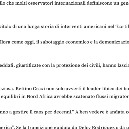
llo che molti osservatori internazionali definiscono un gen
itolo di una lunga storia di interventi americani nel “cortil
 Allora come oggi, il sabotaggio economico e la demonizzazi
dafi, giustificate con la protezione dei civili, hanno lasci
reziosa. Bettino Craxi non solo avvertì il leader libico de
 equilibri in Nord Africa avrebbe scatenato flussi migratori
eranno a gestire il caos per decenni.” A ben vedere è andata c
erica”. Se la transizione guidata da Delcy Rodríguez o da un