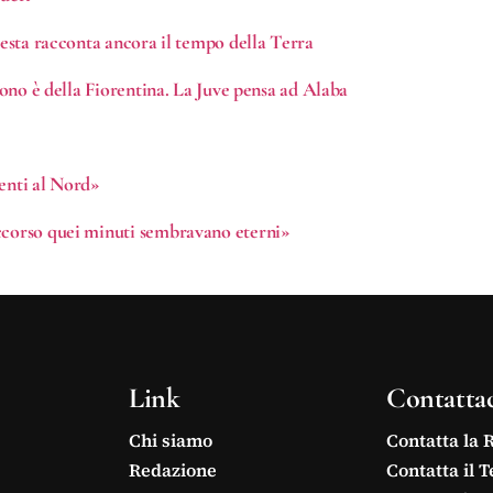
resta racconta ancora il tempo della Terra
tuono è della Fiorentina. La Juve pensa ad Alaba
menti al Nord»
occorso quei minuti sembravano eterni»
Link
Contatta
Chi siamo
Contatta la 
Redazione
Contatta il 