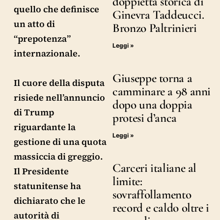
doppietta storica di
quello che definisce
Ginevra Taddeucci.
un atto di
Bronzo Paltrinieri
“prepotenza”
Leggi »
internazionale.
Giuseppe torna a
Il cuore della disputa
camminare a 98 anni
risiede nell’annuncio
dopo una doppia
di Trump
protesi d’anca
riguardante la
Leggi »
gestione di una quota
massiccia di greggio.
Carceri italiane al
Il Presidente
limite:
statunitense ha
sovraffollamento
dichiarato che le
record e caldo oltre i
autorità di