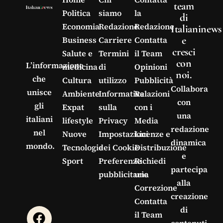
team
Politica
siamo
la
di
Economia
Redazione
Redazione
Italianinews
e
Business
Carriere
Contatta
cresci
Salute e
Termini
il Team
con
L’informazione
medicina
di
Opinioni
noi.
che
Cultura
utilizzo
Pubblicità
Collabora
unisce
Ambiente
Informativa
Relazioni
con
gli
Expat
sulla
con i
una
italiani
lifestyle
Privacy
Media
redazione
nel
Nuove
Impostazioni
Licenze e
dinamica
mondo.
Tecnologie
dei Cookie
Distribuzione
e
Sport
Preferenze
Richiedi
partecipa
pubblicitarie
una
alla
Correzione
creazione
Contatta
di
il Team