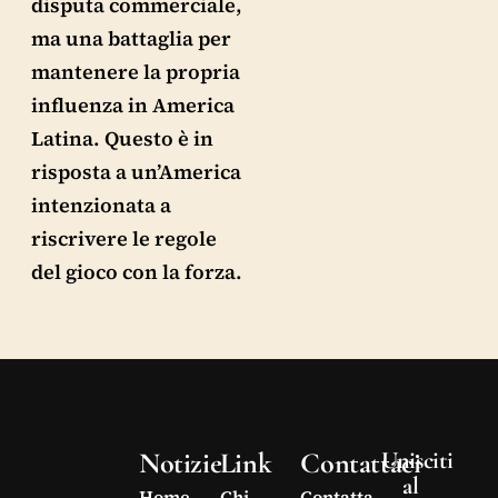
disputa commerciale,
ma una battaglia per
mantenere la propria
influenza in America
Latina. Questo è in
risposta a un’America
intenzionata a
riscrivere le regole
del gioco con la forza.
Notizie
Link
Contattaci
Unisciti
al
Home
Chi
Contatta