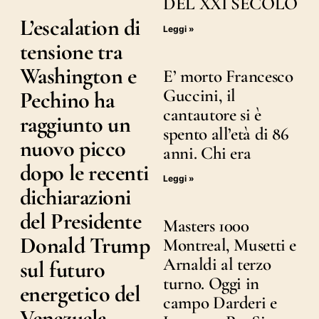
DEL XXI SECOLO
L’escalation di
Leggi »
tensione tra
Washington e
E’ morto Francesco
Guccini, il
Pechino ha
cantautore si è
raggiunto un
spento all’età di 86
nuovo picco
anni. Chi era
dopo le recenti
Leggi »
dichiarazioni
del Presidente
Masters 1000
Donald Trump
Montreal, Musetti e
Arnaldi al terzo
sul futuro
turno. Oggi in
energetico del
campo Darderi e
Venezuela.