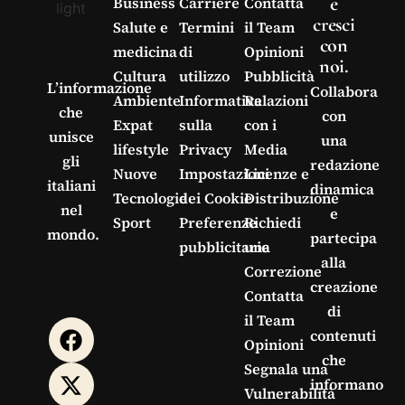
e
Business
Carriere
Contatta
cresci
Salute e
Termini
il Team
con
medicina
di
Opinioni
noi.
Cultura
utilizzo
Pubblicità
L’informazione
Collabora
Ambiente
Informativa
Relazioni
che
con
Expat
sulla
con i
unisce
una
lifestyle
Privacy
Media
gli
redazione
Nuove
Impostazioni
Licenze e
italiani
dinamica
Tecnologie
dei Cookie
Distribuzione
nel
e
Sport
Preferenze
Richiedi
mondo.
partecipa
pubblicitarie
una
alla
Correzione
creazione
Contatta
di
il Team
contenuti
Opinioni
che
Segnala una
informano
Vulnerabilità