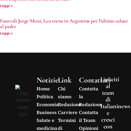
Leggi »
Funerali Jorge Messi, Leo torna in Argentina per l’ultimo saluto
al padre
Leggi »
Notizie
Link
Contattaci
Unisciti
al
Home
Chi
Contatta
team
Politica
siamo
la
di
Economia
Redazione
Redazione
Italianinews
e
Business
Carriere
Contatta
cresci
Salute e
Termini
il Team
con
medicina
di
Opinioni