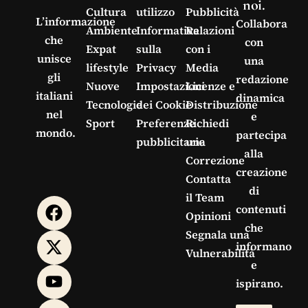
noi.
Cultura
utilizzo
Pubblicità
L’informazione
Collabora
Ambiente
Informativa
Relazioni
che
con
Expat
sulla
con i
unisce
una
lifestyle
Privacy
Media
gli
redazione
Nuove
Impostazioni
Licenze e
italiani
dinamica
Tecnologie
dei Cookie
Distribuzione
nel
e
Sport
Preferenze
Richiedi
mondo.
partecipa
pubblicitarie
una
alla
Correzione
creazione
Contatta
di
il Team
contenuti
Opinioni
che
Segnala una
informano
Vulnerabilità
e
ispirano.