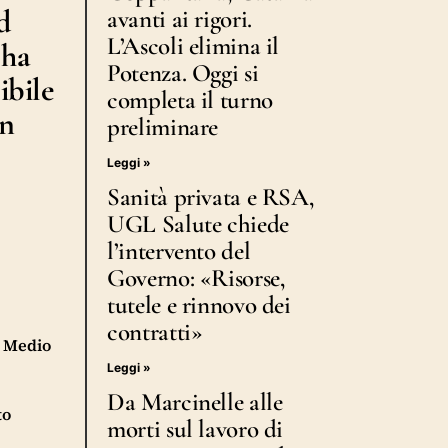
d
avanti ai rigori.
L’Ascoli elimina il
 ha
Potenza. Oggi si
ibile
completa il turno
un
preliminare
Leggi »
Sanità privata e RSA,
UGL Salute chiede
l’intervento del
Governo: «Risorse,
tutele e rinnovo dei
contratti»
n Medio
Leggi »
Da Marcinelle alle
to
morti sul lavoro di