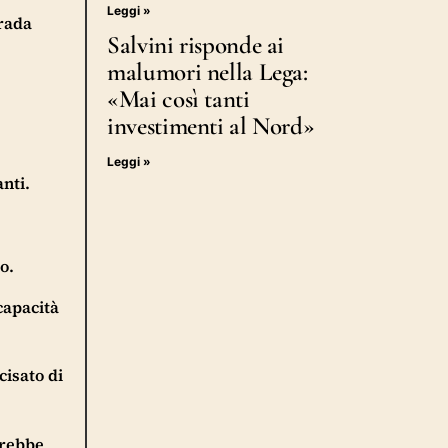
Leggi »
trada
Salvini risponde ai
malumori nella Lega:
«Mai così tanti
investimenti al Nord»
Leggi »
anti.
o.
capacità
cisato di
erebbe