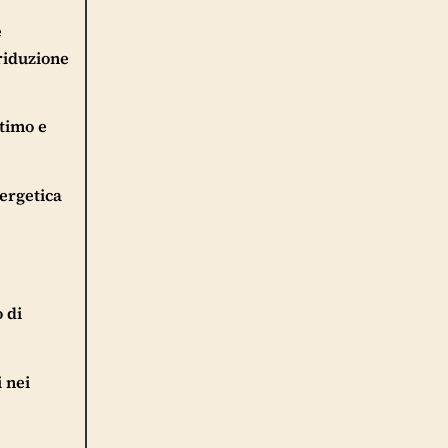
e
riduzione
ttimo e
nergetica
 di
 nei