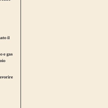
to il
o e gas
oio
favorire