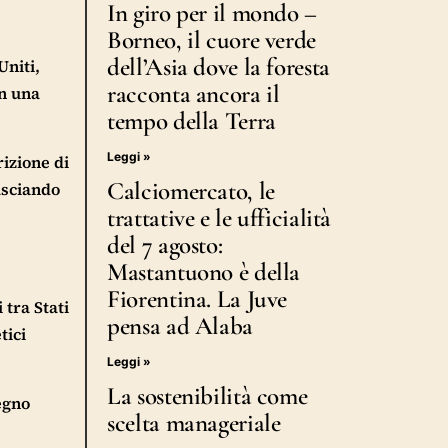
In giro per il mondo –
Borneo, il cuore verde
dell’Asia dove la foresta
Uniti,
racconta ancora il
in una
tempo della Terra
Leggi »
rizione di
Calciomercato, le
asciando
trattative e le ufficialità
del 7 agosto:
Mastantuono è della
Fiorentina. La Juve
tra Stati
pensa ad Alaba
tici
Leggi »
La sostenibilità come
egno
scelta manageriale