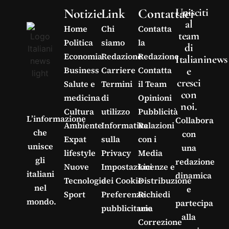
Notizie
Link
Contattaci
Unisciti
al
Home
Chi
Contatta
team
Politica
siamo
la
di
Economia
Redazione
Redazione
Italianinews
e
Business
Carriere
Contatta
cresci
Salute e
Termini
il Team
con
medicina
di
Opinioni
noi.
Cultura
utilizzo
Pubblicità
L’informazione
Collabora
Ambiente
Informativa
Relazioni
che
con
Expat
sulla
con i
unisce
una
lifestyle
Privacy
Media
gli
redazione
Nuove
Impostazioni
Licenze e
italiani
dinamica
Tecnologie
dei Cookie
Distribuzione
nel
e
Sport
Preferenze
Richiedi
mondo.
partecipa
pubblicitarie
una
alla
Correzione