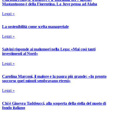
Mastantuono è della Fiorentina. La Juve pensa ad Alaba
Leggi »
La sostenibilità come scelta manageriale
Leggi »
Salvini risponde ai malumori nella Lega: «Mai così tanti
investimenti al Nord»
Leggi »
Carolina Marconi, il malore e la paura più grande: «In pronto
soccorso quei minuti sembravano eterni»
Leggi »
Chi è Ginevra Taddeucci, alla scoperta della stella del nuoto di
fondo italiano