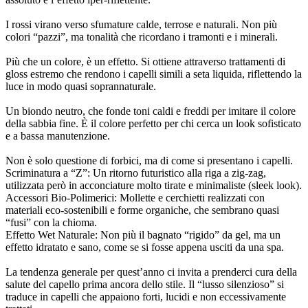
I rossi virano verso sfumature calde, terrose e naturali. Non più
colori “pazzi”, ma tonalità che ricordano i tramonti e i minerali.
Più che un colore, è un effetto. Si ottiene attraverso trattamenti di
gloss estremo che rendono i capelli simili a seta liquida, riflettendo la
luce in modo quasi soprannaturale.
Un biondo neutro, che fonde toni caldi e freddi per imitare il colore
della sabbia fine. È il colore perfetto per chi cerca un look sofisticato
e a bassa manutenzione.
Non è solo questione di forbici, ma di come si presentano i capelli.
Scriminatura a “Z”: Un ritorno futuristico alla riga a zig-zag,
utilizzata però in acconciature molto tirate e minimaliste (sleek look).
Accessori Bio-Polimerici: Mollette e cerchietti realizzati con
materiali eco-sostenibili e forme organiche, che sembrano quasi
“fusi” con la chioma.
Effetto Wet Naturale: Non più il bagnato “rigido” da gel, ma un
effetto idratato e sano, come se si fosse appena usciti da una spa.
La tendenza generale per quest’anno ci invita a prenderci cura della
salute del capello prima ancora dello stile. Il “lusso silenzioso” si
traduce in capelli che appaiono forti, lucidi e non eccessivamente