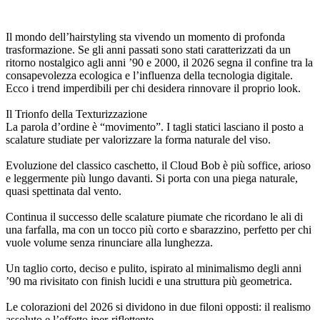
Il mondo dell’hairstyling sta vivendo un momento di profonda
trasformazione. Se gli anni passati sono stati caratterizzati da un
ritorno nostalgico agli anni ’90 e 2000, il 2026 segna il confine tra la
consapevolezza ecologica e l’influenza della tecnologia digitale.
Ecco i trend imperdibili per chi desidera rinnovare il proprio look.
Il Trionfo della Texturizzazione
La parola d’ordine è “movimento”. I tagli statici lasciano il posto a
scalature studiate per valorizzare la forma naturale del viso.
Evoluzione del classico caschetto, il Cloud Bob è più soffice, arioso
e leggermente più lungo davanti. Si porta con una piega naturale,
quasi spettinata dal vento.
Continua il successo delle scalature piumate che ricordano le ali di
una farfalla, ma con un tocco più corto e sbarazzino, perfetto per chi
vuole volume senza rinunciare alla lunghezza.
Un taglio corto, deciso e pulito, ispirato al minimalismo degli anni
’90 ma rivisitato con finish lucidi e una struttura più geometrica.
Le colorazioni del 2026 si dividono in due filoni opposti: il realismo
assoluto e l’effetto iper-riflettente.